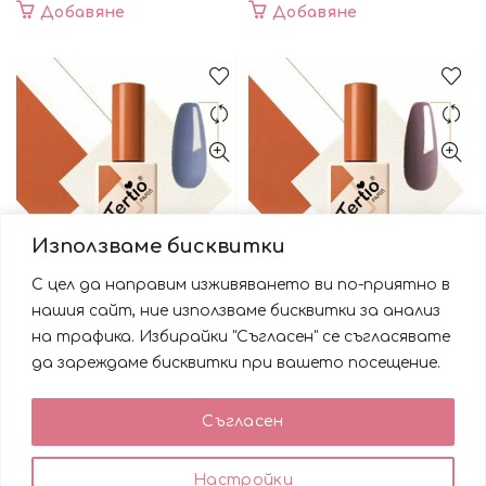
Добавяне
Добавяне
Използваме бисквитки
С цел да направим изживяването ви по-приятно в
Гел Лак Tertio Paris 061
Гел Лак Tertio Paris 062
нашия сайт, ние използваме бисквитки за анализ
Буря 15 мл
Mauve Taupe 15 мл
на трафика. Избирайки "Съгласен" се съгласявате
да зареждаме бисквитки при вашето посещение.
7.32
€
7.32
€
(14.30 лв.)
(14.30 лв.)
Използваме бисквитки за да подобрим вашата
Съгласен
работа със сайта. Като ползвате сайта Вие се
Добавяне
Добавяне
съгласявате с използването им.
0
0
Настройки