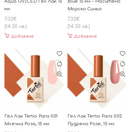
Aqua UV/LED Гел Лак 15
Blue 15 мл – Наситено
мл
Морско Синьо
7.32
€
7.32
€
(14.30 лв.)
(14.30 лв.)
Добавяне
Добавяне
Гел Лак Tertio Paris 001
Гел Лак Tertio Paris 002
Млечна Роза, 15 мл
Пудрено Розе, 15 мл