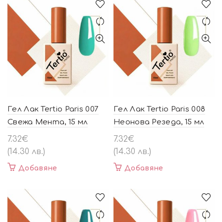
Гел Лак Tertio Paris 007
Гел Лак Tertio Paris 008
Свежа Мента, 15 мл
Неонова Резеда, 15 мл
7.32
€
7.32
€
(14.30 лв.)
(14.30 лв.)
Добавяне
Добавяне