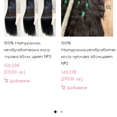
100% Натурална,
100%
необработвана коса
Натурална,необработва
-права 65см, цвят №2
коса-чуплива 60см,цвят
№2
158.50
€
(310.00 лв.)
148.27
€
(290.00 лв.)
Добавяне
Добавяне