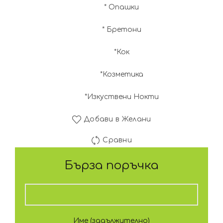
* Опашки
* Бретони
*Кок
*Козметика
*Изкуствени Нокти
Добави в Желани
Сравни
Бърза поръчка
Име (задължително)