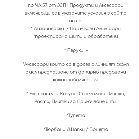
по ЧЛ.57 от ЗЗП ! Продукти и Аксесоари
включващи се в указаните условия в сайта
ни са:
* Дизайнерски / Поръчкови Аксесоари
*проектирано шити и обработени
* Перуки –
*Аксесоари които са в досег с личният скалп
с цел предпазване от допирно предавани
кожни заболявания:
* Екстеншъни-Кичури, Сенегалски Плитки,
Расти, Плитки за Прикачване и т.н
*Тупета
*Тюрбани /Шапки / Бонета