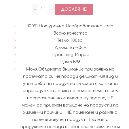
количество за 100% Натурална необра
ДОБАВЯНЕ
100% Натурална Необработвана коса
Всоко качество
Тегло: 100гр.
Дължина -70см
Произход-Индия
Цвят №8
Моля,Обърнете Внимание при заявка на
поръчката си ,че поради деликатния вид и
употреба на продукта свързан с личната
индивидуална грижа на ползвателя и с цел
предпазване на личното му здраве, НЕ
можем да приемем връщане на продукти по
хигиенни причини . НЕ приемаме и размяна
на вече закупен продукт. Тъй като
продуктът попада в законовите изключения