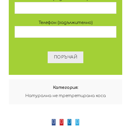
Телефон (задължително)
Категория:
Натурална не третретирана коса