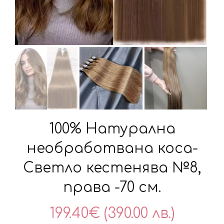
100% Натурална
необработвана коса-
Светло кестенява №8,
права -70 см.
199.40
€
(390.00 лв.)