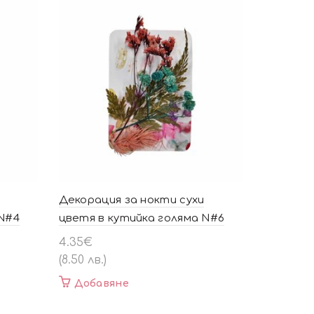
Декорация за нокти сухи
 N#4
цветя в кутийка голяма N#6
4.35
€
(8.50 лв.)
Добавяне