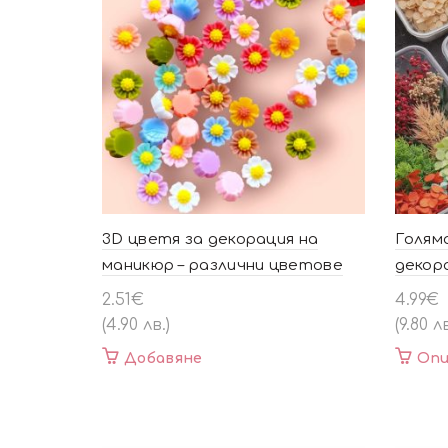
3D цветя за декорация на
Голяма
маникюр – различни цветове
декор
2.51
€
4.99
€
(4.90 лв.)
(9.80 лв
Добавяне
Опц