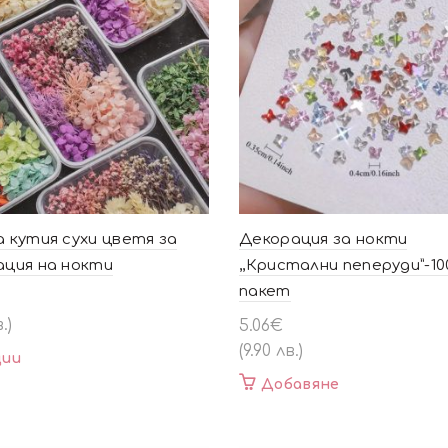
 кутия сухи цветя за
Декорация за нокти
ация на нокти
,,Кристални пеперуди”-10
пакет
.)
5.06
€
(9.90 лв.)
This
ии
product
Добавяне
has
multiple
variants.