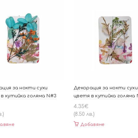
The
options
may
be
chosen
on
the
product
page
ация за нокти сухи
Декорация за нокти сухи
 в кутийка голяма N#3
цветя в кутийка голяма
4.35
€
.)
(8.50 лв.)
авяне
Добавяне