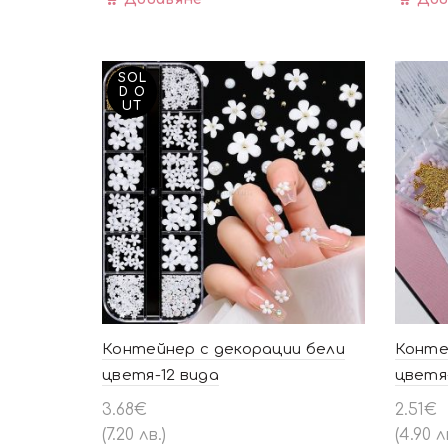
SOL
D O
UT
Контейнер с декорации бели
Конте
цветя-12 вида
цветя-
3.68
€
2.51
€
(7.20 лв.)
(4.90 л