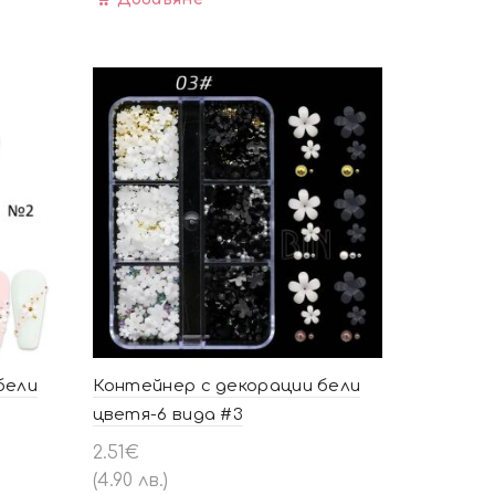
бели
Контейнер с декорации бели
цветя-6 вида #3
2.51
€
(4.90 лв.)