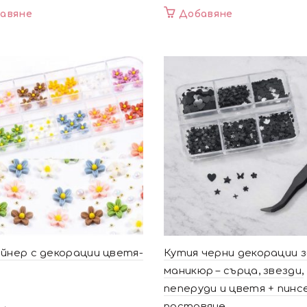
авяне
Добавяне
йнер с декорации цветя-
Кутия черни декорации 
маникюр – сърца, звезди,
пеперуди и цветя + пинс
поставяне