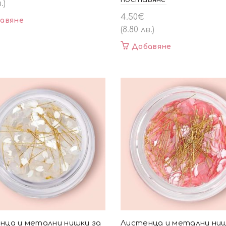
.)
4.50
€
авяне
(8.80 лв.)
Добавяне
нца и метални нишки за
Листенца и метални ниш