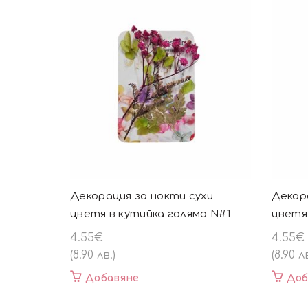
Декорация за нокти сухи
Декор
цветя в кутийка голяма N#1
цветя
4.55
€
4.55
€
(8.90 лв.)
(8.90 лв
Добавяне
Доб