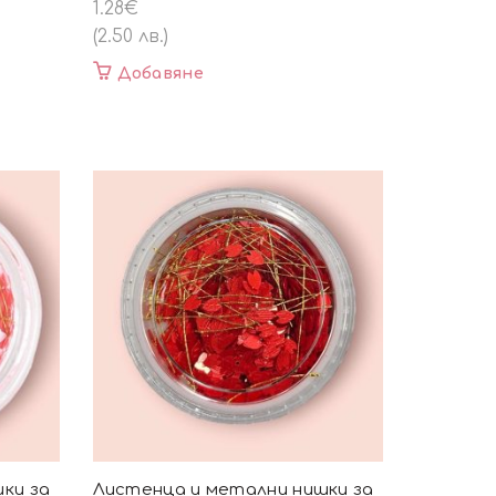
1.28
€
(2.50 лв.)
Добавяне
ки за
Листенца и метални нишки за