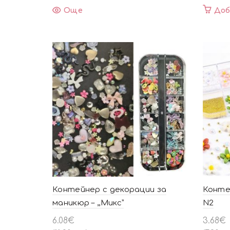
Още
Доб
Контейнер с декорации за
Конте
маникюр – ,,Mикс”
N2
6.08
€
3.68
€