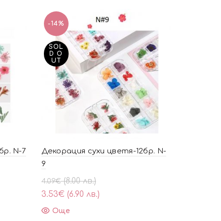
-14%
SOL
D O
UT
бр. N-7
Декорация сухи цветя-12бр. N-
9
Original
Текущата
(8.00 лв.)
4.09
€
price
цена
3.53
€
(6.90 лв.)
was:
е:
Още
4.09€
3.53€