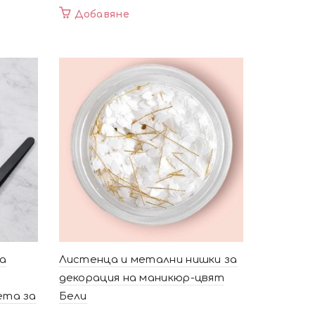
Добавяне
за
Листенца и метални нишки за
декорация на маникюр-цвят
ета за
Бели