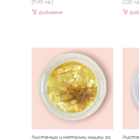
(11.90 лв.)
(7.20 лв
Добавяне
Доб
Листенца и метални нишки за
Листе