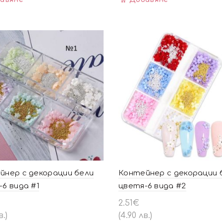
йнер с декорации бели
Контейнер с декорации 
6 вида #1
цветя-6 вида #2
2.51
€
в.)
(4.90 лв.)