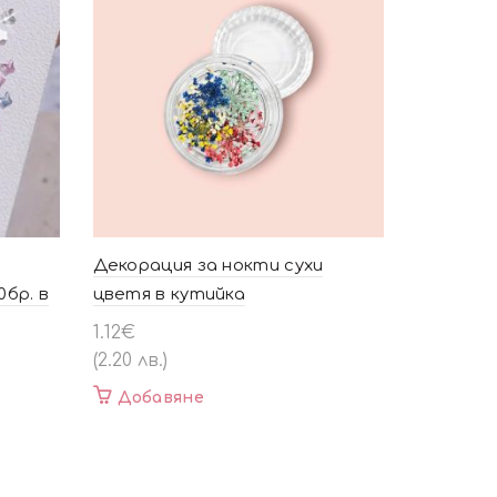
Декорация за нокти сухи
0бр. в
цветя в кутийка
1.12
€
(2.20 лв.)
Добавяне