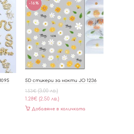
-16%
1095
5D стикери за нокти JO 1236
Original
Текущата
(3.00 лв.)
1.53
€
price
цена
1.28
€
(2.50 лв.)
was:
е:
Добавяне в количката
1.53€
1.28€
(3.00
(2.50
лв.).
лв.).