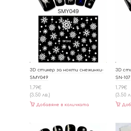
3D стикер за нокти снежинки-
3D ст
SMY049
SN-107
1.79
€
1.79
€
(3.50 лв.)
(3.50 л
Добавяне в количката
Доб