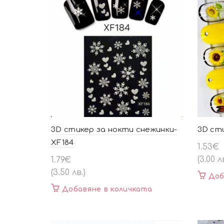
3D стикер за нокти снежинки-
3D сти
XF184
1.53
€
(3.00 л
1.79
€
(3.50 лв.)
Доб
Добавяне в количката