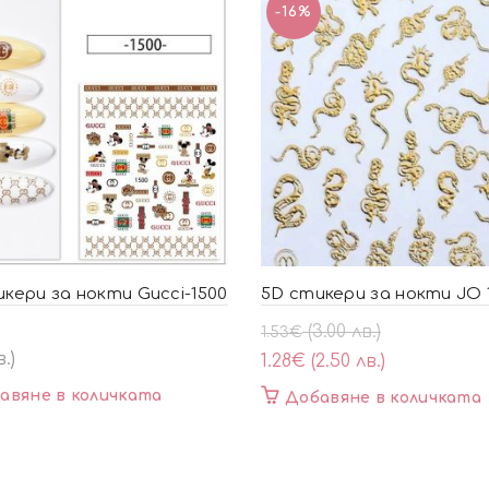
-16%
кери за нокти Gucci-1500
5D стикери за нокти JO 
Original
Текущата
(3.00 лв.)
1.53
€
price
цена
в.)
1.28
€
(2.50 лв.)
was:
е:
авяне в количката
Добавяне в количката
1.53€
1.28€
(3.00
(2.50
лв.).
лв.).