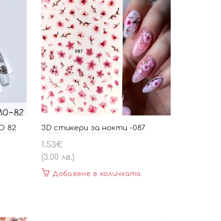
O 82
3D стикери за нокти -087
1.53
€
(3.00 лв.)
Добавяне в количката