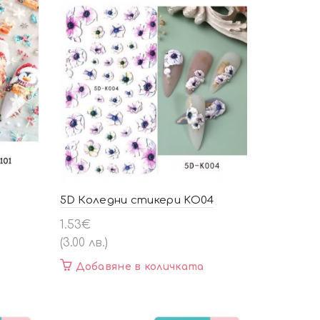
5D Коледни стикери KO04
1.53
€
(3.00 лв.)
Добавяне в количката