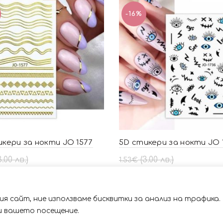
лв.).
лв.).
-16%
кери за нокти JO 1577
5D стикери за нокти JO 
al
щата
Original
Текущата
3.00 лв.)
(3.00 лв.)
1.53
€
price
цена
2.50 лв.)
1.28
€
(2.50 лв.)
was:
е:
авяне в количката
Добавяне в количката
1.53€
1.28€
я сайт, ние използваме бисквитки за анализ на трафика.
(3.00
(2.50
 със сайта. Като ползвате сайта Вие се съгласявате с 
ри вашето посещение.
лв.).
лв.).