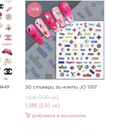
-16%
1449
5D стикери за нокти JO 1507
Original
Текущата
(3.00 лв.)
1.53
€
price
цена
1.28
€
(2.50 лв.)
was:
е:
Добавяне в количката
1.53€
1.28€
(3.00
(2.50