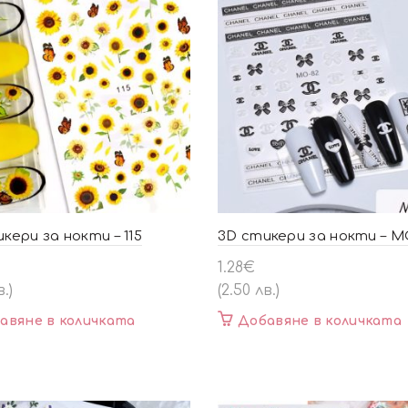
кери за нокти – 115
3D стикери за нокти – M
1.28
€
в.)
(2.50 лв.)
авяне в количката
Добавяне в количката