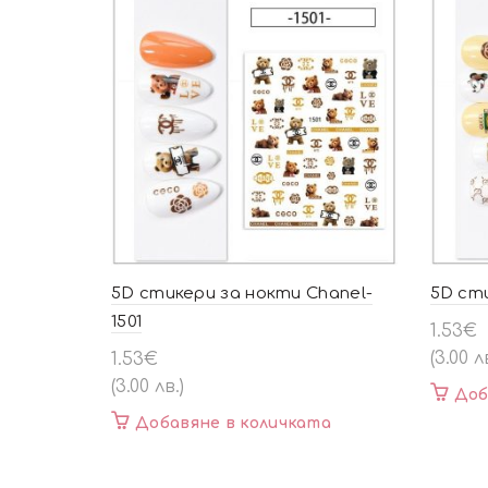
5D стикери за нокти Chanel-
5D сти
1501
1.53
€
(3.00 л
1.53
€
(3.00 лв.)
Доб
Добавяне в количката