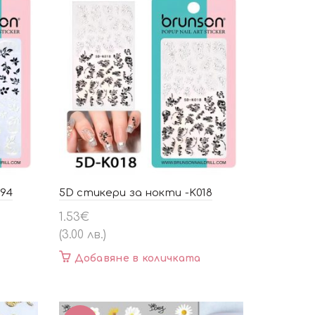
094
5D стикери за нокти -K018
1.53
€
(3.00 лв.)
Добавяне в количката