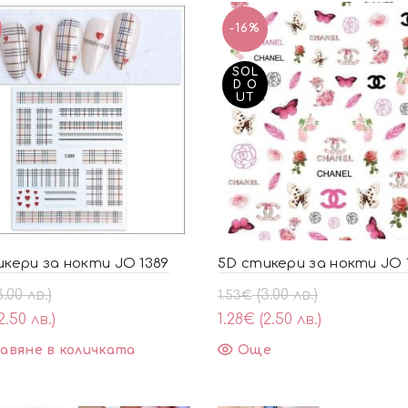
-16%
SOL
D O
UT
кери за нокти JO 1389
5D стикери за нокти JO 
al
щата
Original
Текущата
3.00 лв.)
(3.00 лв.)
1.53
€
price
цена
2.50 лв.)
1.28
€
(2.50 лв.)
was:
е:
авяне в количката
Още
1.53€
1.28€
(3.00
(2.50