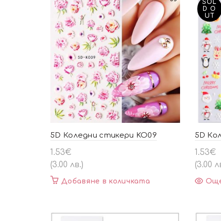
SOL
D O
UT
5D Коледни стикери KO09
5D Ко
1.53
€
1.53
€
(3.00 лв.)
(3.00 л
Добавяне в количката
Ощ