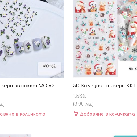
икери за нокти MO 62
5D Коледни стикери K101
1.53
€
в.)
(3.00 лв.)
авяне в количката
Добавяне в количката