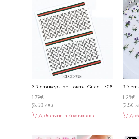
3D стикери за нокти Gucci- 728
3D ст
1.79
€
1.28
€
(3.50 лв.)
(2.50 л
Добавяне в количката
Доб