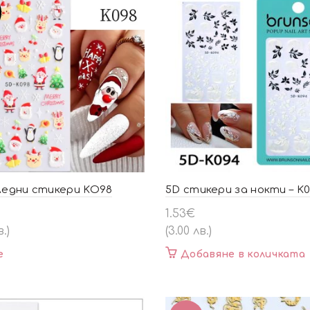
ледни стикери KO98
5D стикери за нокти – K
1.53
€
в.)
(3.00 лв.)
е
Добавяне в количката