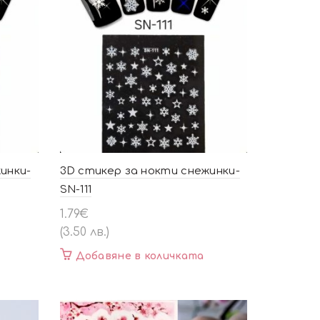
инки-
3D стикер за нокти снежинки-
SN-111
1.79
€
(3.50 лв.)
Добавяне в количката