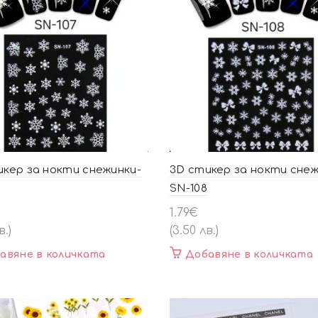
икер за нокти снежинки-
3D стикер за нокти снеж
SN-108
1.79
€
в.)
(3.50 лв.)
авяне в количката
Добавяне в количката