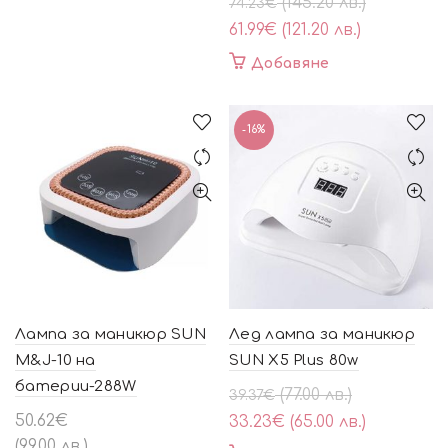
Original
Текущата
(145.20 лв.)
74.23
€
price
цена
61.99
€
(121.20 лв.)
was:
е:
Добавяне
74.23€
61.99€
(145.20
(121.20
лв.).
лв.).
-16%
Лампа за маникюр SUN
Лед лампа за маникюр
M&J-10 на
SUN X5 Plus 80w
батерии-288W
Original
Текущата
(77.00 лв.)
39.37
€
price
цена
50.62
€
33.23
€
(65.00 лв.)
was:
е:
(99.00 лв.)