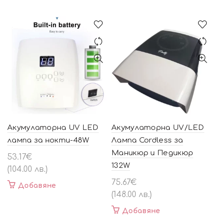
Акумулаторна UV LED
Акумулаторна UV/LED
лампа за нокти-48W
Лампа Cordless за
Маникюр и Педикюр
53.17
€
132W
(104.00 лв.)
75.67
€
Добавяне
(148.00 лв.)
Добавяне