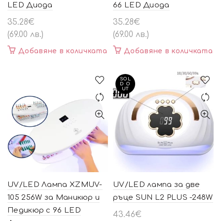
LED Диода
66 LED Диода
35.28
€
35.28
€
(69.00 лв.)
(69.00 лв.)
Добавяне в количката
Добавяне в количката
SOL
D O
UT
UV/LED Лампа XZMUV-
UV/LED лампа за две
105 256W за Маникюр и
ръце SUN L2 PLUS -248W
Педикюр с 96 LED
43.46
€