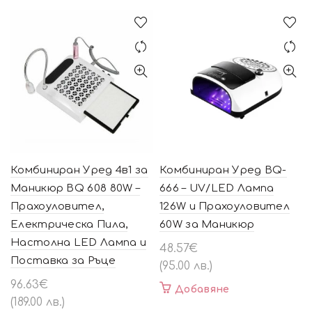
Комбиниран Уред 4в1 за
Комбиниран Уред BQ-
Маникюр BQ 608 80W –
666 – UV/LED Лампа
Прахоуловител,
126W и Прахоуловител
Електрическа Пила,
60W за Маникюр
Настолна LED Лампа и
48.57
€
Поставка за Ръце
(95.00 лв.)
96.63
€
Добавяне
(189.00 лв.)