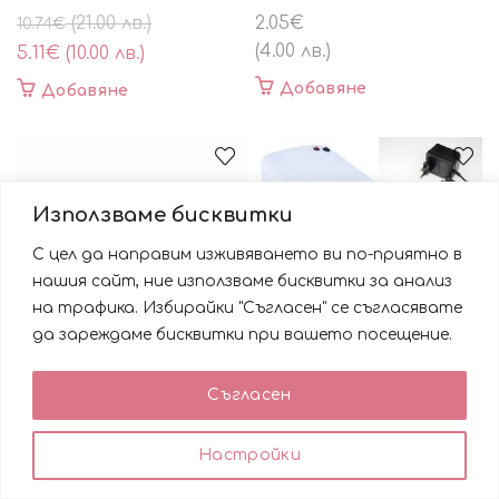
Original
Текущата
(21.00 лв.)
2.05
€
10.74
€
price
цена
(4.00 лв.)
5.11
€
(10.00 лв.)
was:
е:
Добавяне
Добавяне
10.74€
5.11€
(21.00
(10.00
лв.).
лв.).
Използваме бисквитки
С цел да направим изживяването ви по-приятно в
нашия сайт, ние използваме бисквитки за анализ
на трафика. Избирайки "Съгласен" се съгласявате
да зареждаме бисквитки при вашето посещение.
Използваме бисквитки за да подобрим вашата
UV – LED крушка 9 W
Комплект- UV
Съгласен
работа със сайта. Като ползвате сайта Вие се
съгласявате с използването им.
лампа-36W,ел. пила и
8.13
€
принтер за печати
0
0
Настройки
(15.90 лв.)
ACCEPT
Любими
Количка
Профил
Магазин
30.68
€
Добавяне