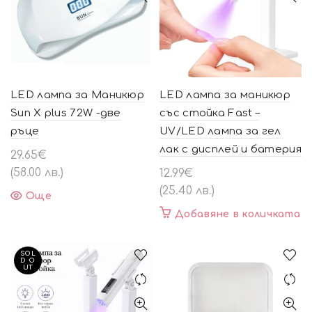
LED лампа за Маникюр
LED лампа за маникюр
Sun X plus 72W -две
със стойка Fast –
ръце
UV/LED лампа за гел
лак с дисплей и батерия
29.65
€
(58.00 лв.)
12.99
€
(25.40 лв.)
Още
Добавяне в количката
SOL
D O
UT