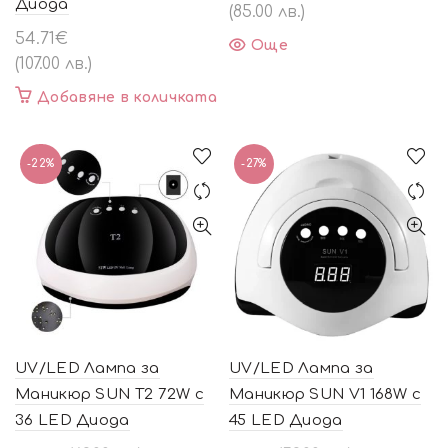
Диода
(85.00 лв.)
54.71
€
Още
(107.00 лв.)
Добавяне в количката
-22%
-27%
UV/LED Лампа за
UV/LED Лампа за
Маникюр SUN T2 72W с
Маникюр SUN V1 168W с
36 LED Диода
45 LED Диода