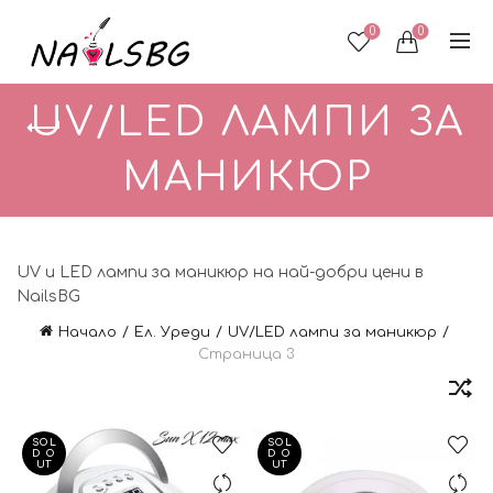
0
0
UV/LED ЛАМПИ ЗА
МАНИКЮР
UV и LED лампи за маникюр на най-добри цени в
NailsBG
Начало
Ел. Уреди
UV/LED лампи за маникюр
Страница 3
SOL
SOL
D O
D O
UT
UT