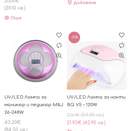
20.00
€
Добавяне
(39.10 лв.)
Още
-21%
UV/LED Лампа за
UV/LED Лампа за нокти
маникюр и педикюр M&J
BQ V5 – 120W
26-248W
Original
Текущата
(54.00 лв.)
27.61
€
price
цена
43.20
€
21.93
€
(42.90 лв.)
was:
е:
(84.50 лв.)