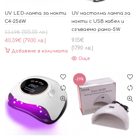
UV LED-лампа за нокти
UV настолна лампа за
C4-256W
нокти с USB кабел и
сгъваемо рамо-5W
Original
Текущата
(105.00 лв.)
53.69
€
price
цена
9.15
€
40.39
€
(79.00 лв.)
was:
е:
(17.90 лв.)
Добавяне в количката
53.69€
40.39€
Още
(105.00
(79.00
лв.).
лв.).
-29%