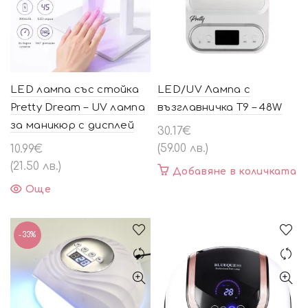
LED лампа със стойка
LED/UV Лампа с
Pretty Dream – UV лампа
възглавничка T9 – 48W
за маникюр с дисплей
30.17
€
(59.00 лв.)
10.99
€
(21.50 лв.)
Добавяне в количката
Още
-33%