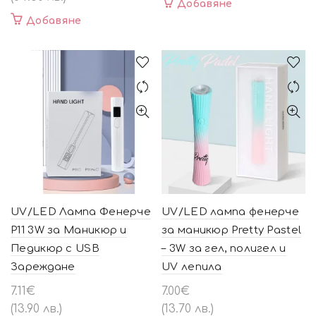
Добавяне
27.61€
21.93€
Добавяне
(54.00
(42.90
лв.).
лв.).
UV/LED Лампа Фенерче
UV/LED лампа фенерче
P11 3W за Маникюр и
за маникюр Pretty Pastel
Педикюр с USB
– 3W за гел, полигел и
Зареждане
UV лепила
7.11
€
7.00
€
(13.90 лв.)
(13.70 лв.)