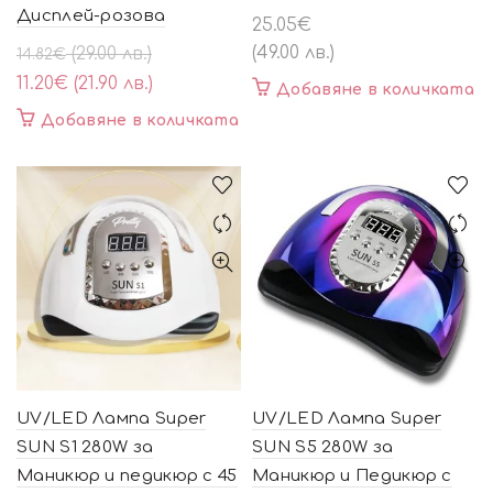
Дисплей-розова
25.05
€
Original
Текущата
(49.00 лв.)
(29.00 лв.)
14.82
€
price
цена
11.20
€
(21.90 лв.)
Добавяне в количката
was:
е:
Добавяне в количката
14.82€
11.20€
(29.00
(21.90
лв.).
лв.).
UV/LED Лампа Super
UV/LED Лампа Super
SUN S1 280W за
SUN S5 280W за
Маникюр и педикюр с 45
Маникюр и Педикюр с