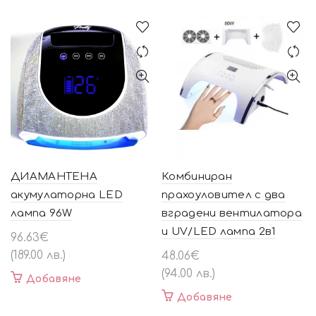
ДИАМАНТЕНА
Комбиниран
акумулаторна LED
прахоуловител с два
лампа 96W
вградени вентилатора
и UV/LED лампа 2в1
96.63
€
(189.00 лв.)
48.06
€
(94.00 лв.)
Добавяне
Добавяне