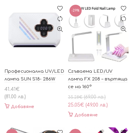
(99.00
(89.00
(109.00
(95.00
лв.).
лв.).
лв.).
лв.).
-29%
Професионална UV/LED
Сгъваема LED/UV
лампа SUN S18- 286W
лампа FX 208 – въртяща
се на 160°
41.41
€
(81.00 лв.)
Original
Текущата
(69.00 лв.)
35.28
€
price
цена
25.05
€
(49.00 лв.)
Добавяне
was:
е:
Добавяне
35.28€
25.05€
(69.00
(49.00