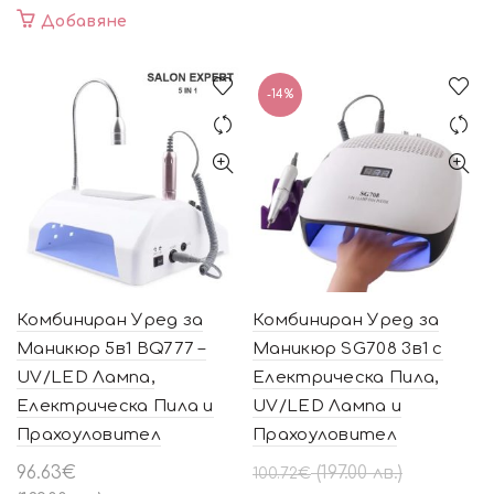
Добавяне
-14%
Комбиниран Уред за
Комбиниран Уред за
Маникюр 5в1 BQ777 –
Маникюр SG708 3в1 с
UV/LED Лампа,
Електрическа Пила,
Електрическа Пила и
UV/LED Лампа и
Прахоуловител
Прахоуловител
Original
Текущата
96.63
€
(197.00 лв.)
100.72
€