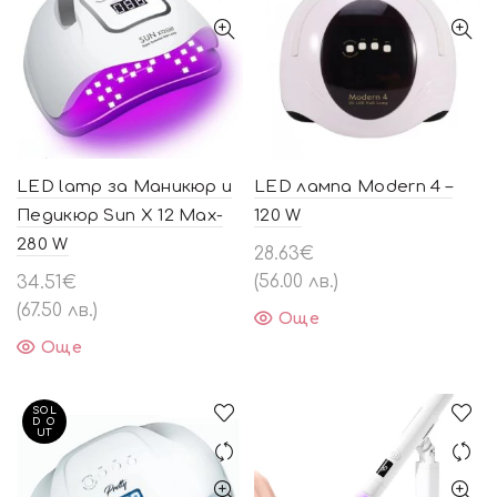
LED lamp за Маникюр и
LED лампа Modern 4 –
Педикюр Sun X 12 Max-
120 W
280 W
28.63
€
(56.00 лв.)
34.51
€
(67.50 лв.)
Още
Още
SOL
D O
UT