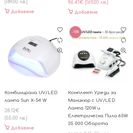
price
цена
(189.00 лв.)
86.41
€
(169.00 лв.)
was:
е:
Добавяне
Добавяне
100.72€
86.41€
(197.00
(169.00
лв.).
лв.).
-16%
Комбинирана UV/LED
Комплект Уреди за
лампа Sun X-54 W
Маникюр с UV/LED
Лампа 120W и
28.12
€
Електрическа Пила 65W
(55.00 лв.)
35 000 Оборота
Добавяне