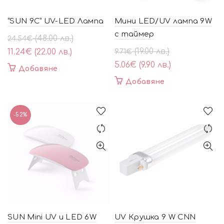
“SUN 9С” UV-LED Лампа
Мини LED/UV лампа 9W
с таймер
Original
Текущата
(48.00 лв.)
24.54
€
price
цена
Original
Текущата
(19.00 лв.)
11.24
€
(22.00 лв.)
9.71
€
was:
е:
price
цена
5.06
€
(9.90 лв.)
Добавяне
24.54€
11.24€
was:
е:
Добавяне
(48.00
(22.00
9.71€
5.06€
лв.).
лв.).
(19.00
(9.90
лв.).
лв.).
-52%
SUN Mini UV и LED 6W
UV Крушка 9 W CNN