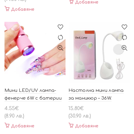
Добавяне
39.37€
33.23€
Добавяне
(77.00
(65.00
лв.).
лв.).
Мини LED/UV лампа-
Настолна мини лампа
фенерче 6W с батерии
за маникюр – 36W.
4.55
€
15.80
€
(8.90 лв.)
(30.90 лв.)
Добавяне
Добавяне