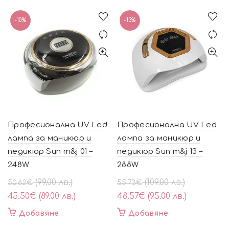
-10%
-13%
Професионална UV Led
Професионална UV Led
лампа за маникюр и
лампа за маникюр и
педикюр Sun m&j 01 –
педикюр Sun m&j 13 –
248W
288W
Original
Текущата
Original
Текущата
(99.00 лв.)
(109.00 лв.)
50.62
€
55.73
€
price
цена
price
цена
45.50
€
(89.00 лв.)
48.57
€
(95.00 лв.)
was:
е:
was:
е:
Добавяне
Добавяне
50.62€
45.50€
55.73€
48.57€