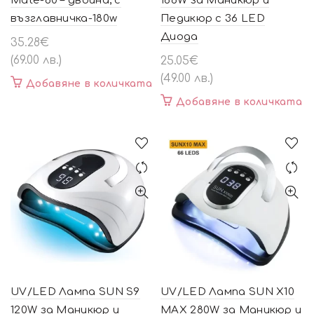
Mate-60 – двойна, с
168W за Маникюр и
възглавничка-180w
Педикюр с 36 LED
Диода
35.28
€
(69.00 лв.)
25.05
€
(49.00 лв.)
Добавяне в количката
Добавяне в количката
UV/LED Лампа SUN S9
UV/LED Лампа SUN X10
120W за Маникюр и
MAX 280W за Маникюр и