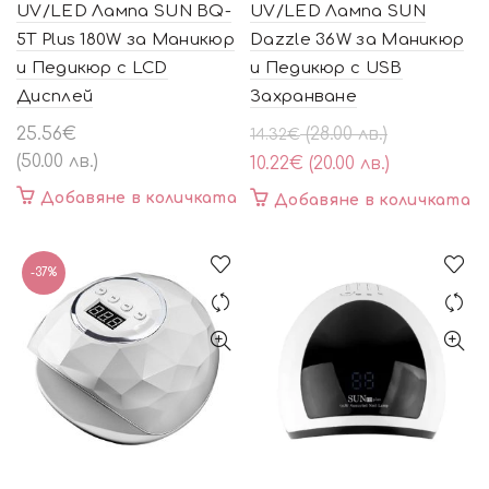
UV/LED Лампа SUN BQ-
UV/LED Лампа SUN
5T Plus 180W за Маникюр
Dazzle 36W за Маникюр
и Педикюр с LCD
и Педикюр с USB
Дисплей
Захранване
Original
Текущата
25.56
€
(28.00 лв.)
14.32
€
price
цена
(50.00 лв.)
10.22
€
(20.00 лв.)
was:
е:
Добавяне в количката
Добавяне в количката
14.32€
10.22€
(28.00
(20.00
лв.).
лв.).
-37%