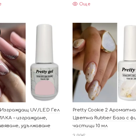
е
Още
Изграждащ UV/LED Гел
Pretty Cookie 2 Ароматна
ИЛКА – изграждане,
Цветна Rubber База с ф
авяване, удължаване
частици 10 мл