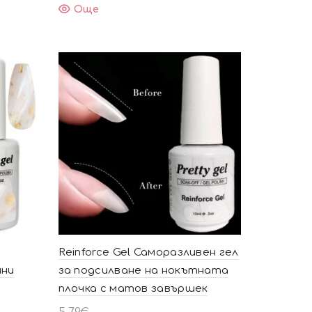
Още
Reinforce Gel Саморазливен гел
ини
за подсилване на нокътната
плочка с матов завършек