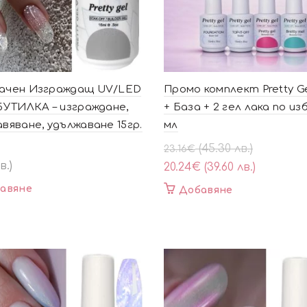
ачен Изграждащ UV/LED
Промо комплект Pretty Ge
 БУТИЛКА – изграждане,
+ База + 2 гел лака по изб
вяване, удължаване 15гр.
мл
Original
Текущата
(45.30 лв.)
23.16
€
price
цена
в.)
20.24
€
(39.60 лв.)
was:
е:
авяне
Добавяне
23.16€
20.24€
(45.30
(39.60
лв.).
лв.).