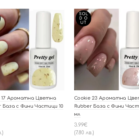
SOL
D O
UT
e 17 Ароматна Цветна
Cookie 23 Ароматна Цв
 База с Фини Частици 10
Rubber База с Фини Част
мл
3.99
€
.)
(7.80 лв.)