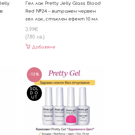
elly
Гел лак Pretty Jelly Glass Blood
ав
Red №24 – витражен червен
гел лак, стъклен ефект 10 мл
3.99
€
(7.80 лв.)
Добавяне
-13%
SOL
D O
UT