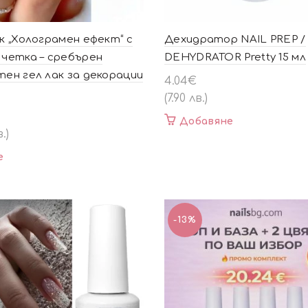
к „Холограмен ефект“ с
Дехидратор NAIL PREP /
 четка – сребърен
DEHYDRATOR Pretty 15 мл
тен гел лак за декорации
4.04
€
(7.90 лв.)
Добавяне
.)
е
-13%