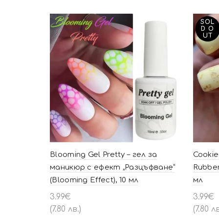
SOL
D O
UT
Blooming Gel Pretty – гел за
Cooki
маникюр с ефект „Разцъфване“
Rubber
(Blooming Effect), 10 мл
мл
3.99
€
3.99
€
(7.80 лв.)
(7.80 лв