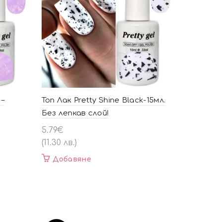
 –
Топ Лак Pretty Shine Black-15мл.
Без лепкав слой!
5.79
€
(11.30 лв.)
Добавяне