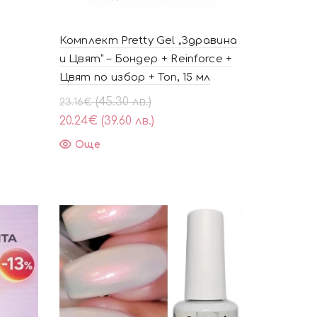
Комплект Pretty Gel „Здравина
и Цвят“ – Бондер + Reinforce +
Цвят по избор + Топ, 15 мл
Original
Текущата
(45.30 лв.)
23.16
€
price
цена
20.24
€
(39.60 лв.)
was:
е:
Още
23.16€
20.24€
(45.30
(39.60
лв.).
лв.).