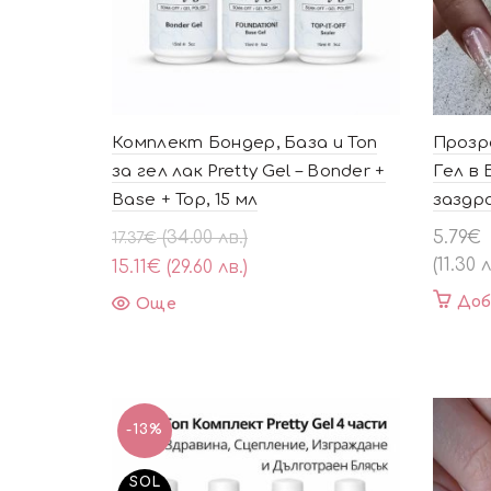
Комплект Бондер, База и Топ
Прозр
за гел лак Pretty Gel – Bonder +
Гел в
Base + Top, 15 мл
заздра
Original
Текущата
(34.00 лв.)
5.79
€
17.37
€
price
цена
(11.30 л
15.11
€
(29.60 лв.)
was:
е:
Доб
Още
17.37€
15.11€
(34.00
(29.60
лв.).
лв.).
-13%
SOL