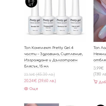
D O
UT
Топ Комплект Pretty Gel 4
Топ Ла
части – Здравина, Сцепление,
Нежни
Изграждане и Дълготраен
отбля
Блясък, 15 мл
3.99
€
Original
Текущата
(7.80 лв
(45.30 лв.)
23.16
€
price
цена
20.24
€
(39.60 лв.)
Доб
was:
е:
Още
23.16€
20.24€
(45.30
(39.60
лв.).
лв.).