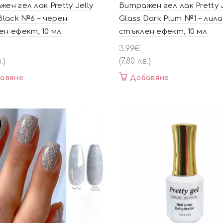
ен гел лак Pretty Jelly
Витражен гел лак Pretty J
Black №6 – черен
Glass Dark Plum №1 – лил
н ефект, 10 мл
стъклен ефект, 10 мл
3.99
€
.)
(7.80 лв.)
авяне
Добавяне