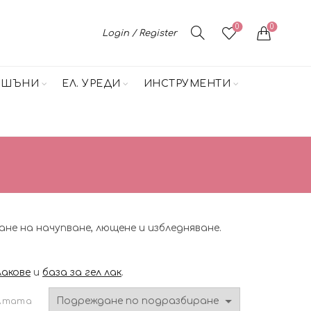
0
0
Login / Register
НШЪНИ
ЕЛ. УРЕДИ
ИНСТРУМЕНТИ
не на начупване, лющене и избледняване.
лакове
и
база за гел лак
.
ултата