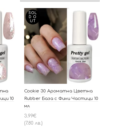
SOL
D O
UT
етна
Cookie 30 Ароматна Цветна
ици 10
Rubber База с Фини Частици 10
мл
3.99
€
(7.80 лв.)