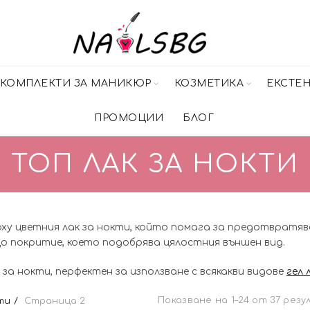
КОМПЛЕКТИ ЗА МАНИКЮР
КОЗМЕТИКА
ЕКСТЕ
ПРОМОЦИИ
БЛОГ
ТОП ЛАК ЗА НОКТИ
рху цветния лак за нокти, който помага за предотвратява
о покритие, което подобрява цялостния външен вид.
за нокти, перфектен за използване с всякакви видове
гел 
Показване на 1–24 от 37 рез
ти
Страница 2