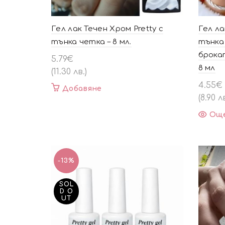
Гел лак Течен Хром Pretty с
Гел ла
тънка четка – 8 мл.
тънка
брока
5.79
€
8 мл
(11.30 лв.)
4.55
€
Добавяне
(8.90 лв
Ощ
-13%
SOL
D O
UT