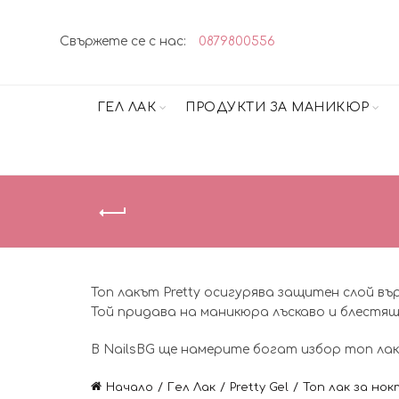
Свържете се с нас:
0879800556
ГЕЛ ЛАК
ПРОДУКТИ ЗА МАНИКЮР
Топ лакът Pretty осигурява защитен слой въ
Той придава на маникюра лъскаво и блестящ
В NailsBG ще намерите богат избор топ лак 
Начало
Гел Лак
Pretty Gel
Топ лак за нок