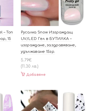
l – Топ
Русалка Snow Изграждащ
ор, 15
UV/LED Гел в БУТИЛКА –
изграждане, заздравяване,
удължаване 15гр.
5.79
€
(11.30 лв.)
Добавяне