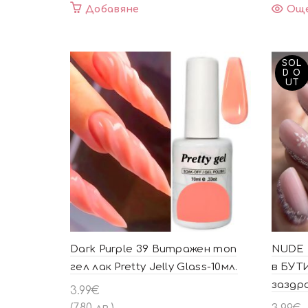
Добавяне
Ощ
SOL
D O
UT
Dark Purple 39 Витражен топ
NUDE 
гел лак Pretty Jelly Glass-10мл.
в БУТ
заздр
3.99
€