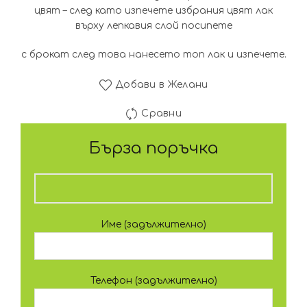
цвят – след като изпечете избрания цвят лак
върху лепкавия слой посипете
с брокат след това нанесето топ лак и изпечете.
Добави в Желани
Сравни
Бърза поръчка
Име (задължително)
Телефон (задължително)