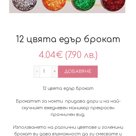
12 цвята едър брокат
4.04
€
(7.90 лв.)
количество за 12 цвята едър брокат
ДОБАВЯНЕ
12 цвята едър брокат
Брокатът за нокти придава дори и на най-
скучният ежедневен маникюр прекрасен
прачничен вид.
Използването на различни цветове и големини
брокат ви дава възможност да ги смесвате и