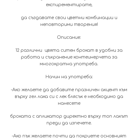
експирементирате,
да създавате свои цветни комбинации и
неповторими творения!
Описание:
12 различни цвята ситен брокат в удобни за
работа и съхранение контеинерчета за
многократна употреба.
Начин на употреба:
-Ако желаете да добавите празничен акцент към
върху гел лака си с лек блясък е необходимо да
нанесете
броката с апликатор директно върху топ лакът
преди да изпечете.
-Ако пък желаете почти да покриете основният