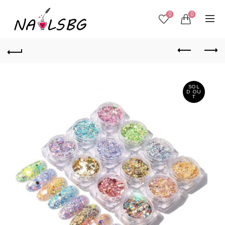
0
0
SOL
D OU
T