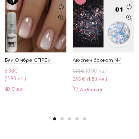
UT
Бял Омбре СПРЕЙ
Люспен брокат N-1
Original
Текущата
6.08
€
(3.00 лв.)
1.53
€
price
цена
(11.90 лв.)
0.92
€
(1.80 лв.)
was:
е:
Още
Добавяне
1.53€
0.92€
(3.00
(1.80
лв.).
лв.).