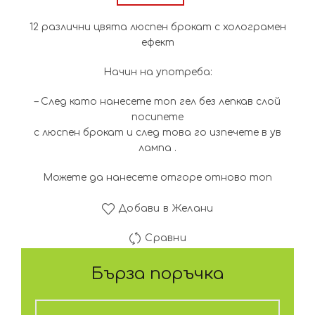
12 различни цвята люспен брокат с холограмен
ефект
Начин на употреба:
– След като нанесете топ гел без лепкав слой
посипете
с люспен брокат и след това го изпечете в ув
лампа .
Можете да нанесете отгоре отново топ
Добави в Желани
Сравни
Бърза поръчка