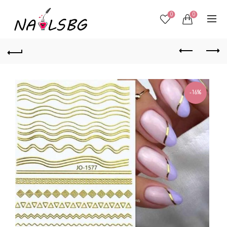
0
0
-16%