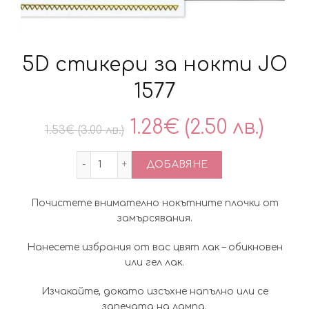
5D стикери за нокти JO
1577
Original
Тек
1.28
€
(2.50 лв.)
1.53
€
(3.00 лв.)
price
цен
количество за 5D стикери за нокти JO
ДОБАВЯНЕ
was:
е:
Почистете внимателно нокътните плочки от
1.53€
1.28
замърсявания.
(3.00
(2.50
Нанесете избрания от вас цвят лак – обикновен
или гел лак.
лв.).
лв.).
Изчакайте, докато изсъхне напълно или се
запечата на лампа.