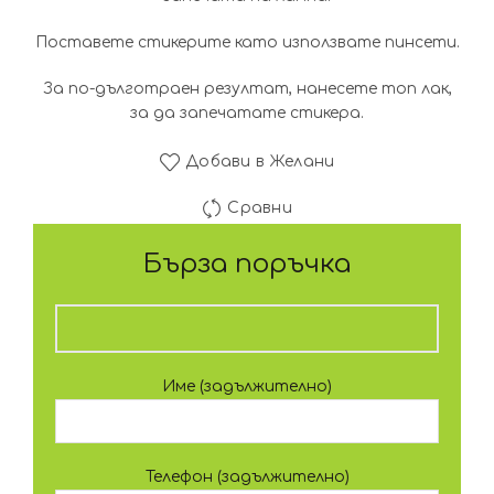
Поставете стикерите като използвате пинсети.
За по-дълготраен резултат, нанесете топ лак,
за да запечатате стикера.
Добави в Желани
Сравни
Бърза поръчка
Име (задължително)
Телефон (задължително)