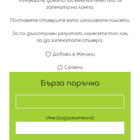
Изчакайте, докато изсъхне напълно или се
запечата на лампа.
Поставете стикерите като използвате пинсети.
За по-дълготраен резултат, нанесете топ лак,
за да запечатате стикера.
Добави в Желани
Сравни
Бърза поръчка
Име (задължително)