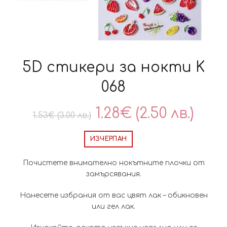
5D стикери за нокти K
068
Original
Тек
1.28
€
(2.50 лв.)
1.53
€
(3.00 лв.)
price
цен
ИЗЧЕРПАН
was:
е:
Почистете внимателно нокътните плочки от
замърсявания.
1.53€
1.28
Нанесете избрания от вас цвят лак – обикновен
(3.00
(2.50
или гел лак.
лв.).
лв.).