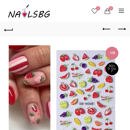
0
0
-16%
SOL
D OU
T