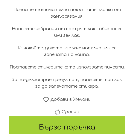
was:
е:
Почистете внимателно нокътните плочки от
1.53€
1.28
замърсявания.
(3.00
(2.50
Нанесете избрания от вас цвят лак – обикновен
или гел лак.
лв.).
лв.).
Изчакайте, докато изсъхне напълно или се
запечата на лампа.
Поставете стикерите като използвате пинсети.
За по-дълготраен резултат, нанесете топ лак,
за да запечатате стикера.
Добави в Желани
Сравни
Бърза поръчка