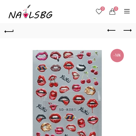
0
0
-16%