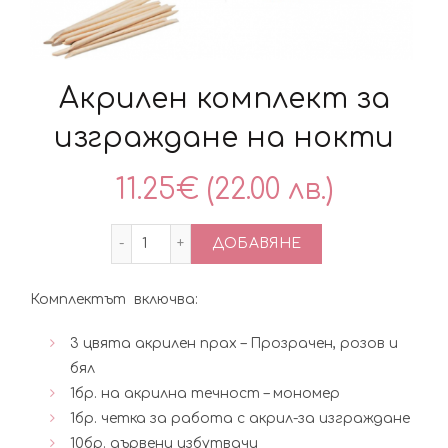
Акрилен комплект за
изграждане на нокти
11.25
€
(22.00 лв.)
количество за Акрилен комплект за и
ДОБАВЯНЕ
Комплектът включва:
3 цвята акрилен прах – Прозрачен, розов и
бял
1бр. на акрилна течност – мономер
1бр. четка за работа с акрил-за изграждане
10бр. дървени избутвачи