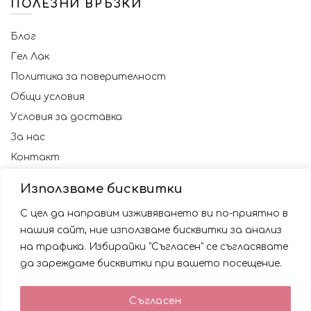
ПОЛЕЗНИ ВРЪЗКИ
Блог
Гел Лак
Политика за поверителност
Общи условия
Условия за доставка
За нас
Контакт
Използваме бисквитки
С цел да направим изживяването ви по-приятно в
нашия сайт, ние използваме бисквитки за анализ
на трафика. Избирайки "Съгласен" се съгласявате
да зареждаме бисквитки при вашето посещение.
Използваме бисквитки за да подобрим вашата
Съгласен
работа със сайта. Като ползвате сайта Вие се
© 2023 NAILSBG. Всички права запазени