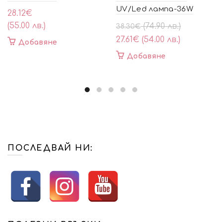
UV/Led лампа-36W
28.12
€
(55.00 лв.)
Original
Текущата
(74.90 лв.)
38.30
€
price
цена
27.61
€
(54.00 лв.)
Добавяне
was:
е:
Добавяне
38.30€
27.61€
(74.90
(54.00
лв.).
лв.).
ПОСЛЕДВАЙ НИ: