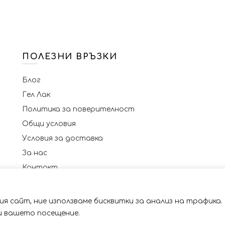
ПОЛЕЗНИ ВРЪЗКИ
Блог
Гел Лак
Политика за поверителност
Общи условия
Условия за доставка
За нас
Контакт
я сайт, ние използваме бисквитки за анализ на трафика.
 със сайта. Като ползвате сайта Вие се съгласявате с 
© 2023 NAILSBG. Всички права запазени
ри вашето посещение.