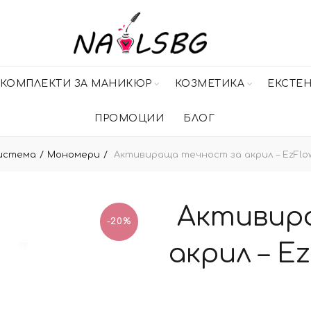
КОМПЛЕКТИ ЗА МАНИКЮР
КОЗМЕТИКА
ЕКСТЕ
ПРОМОЦИИ
БЛОГ
истема
Мономери
Aктивираща течност за акрил – EzFlo
Aктивир
-20%
акрил – E