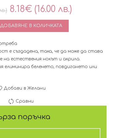
Original
Текущата
8.18
€
(16.00 лв.)
лв.)
price
цена
тво за Aктивираща течност за акрил - EzFlow Мономер 59
ДОБАВЯНЕ В КОЛИЧКАТА
was:
е:
потреба
10.17€
8.18€
т е създадена, така, че да може да става
 на естествения нокът и акрила.
(19.90
(16.00
я елиминира беленето, повдигането или
лв.).
лв.).
Добави в Желани
Сравни
ърза поръчка