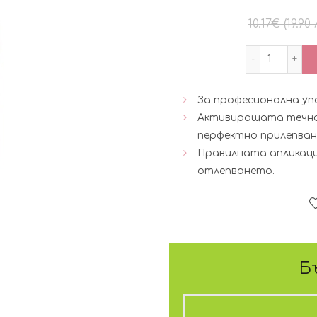
10.17
€
(19.90 
количес
За професионална у
Aктивиращата течнос
перфектно прилепване
Правилната апликаци
отлепването.
Б