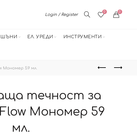
0
0
Login / Register
НШЪНИ
ЕЛ. УРЕДИ
ИНСТРУМЕНТИ
w Мономер 59 мл.
аща течност за
zFlow Мономер 59
мл.