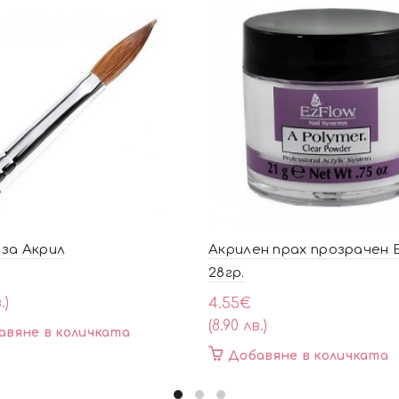
за Акрил
Акрилен прах прозрачен 
28гр.
.)
4.55
€
(8.90 лв.)
авяне в количката
Добавяне в количката