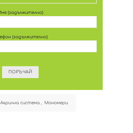
Име (задължително)
лефон (задължително)
Акрилна система
,
Мономери