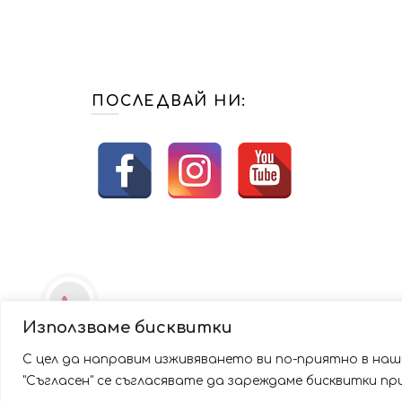
ПОСЛЕДВАЙ НИ:
Използваме бисквитки
С цел да направим изживяването ви по-приятно в наши
Използваме бисквитки за да подобрим вашата работа
"Съгласен" се съгласявате да зареждаме бисквитки п