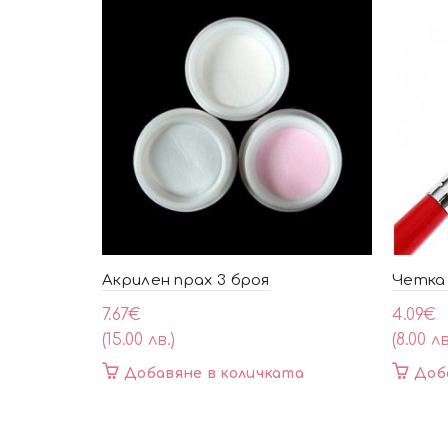
Акрилен прах 3 броя
Четка 
7.67
€
4.09
€
(15.00 лв.)
(8.00 лв
Добавяне в количката
Доб