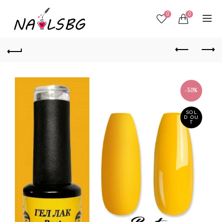
0
0
-50%
SOL
D OU
T