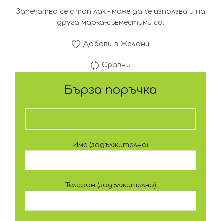
Запечатва се с топ лак – може да се използва и на
друга марка-съвместими са.
Добави в Желани
Сравни
Бърза поръчка
Име (задължително)
Телефон (задължително)