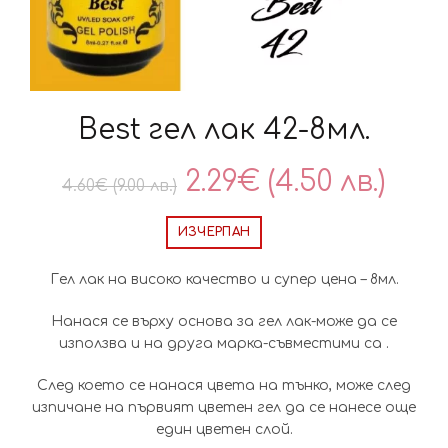
Best гел лак 42-8мл.
Original
Тек
2.29
€
(4.50 лв.)
4.60
€
(9.00 лв.)
price
цен
ИЗЧЕРПАН
was:
е:
Гел лак на високо качество и супер цена – 8мл.
4.60€
2.29
Нанася се върху основа за гел лак-може да се
използва и на друга марка-съвместими са .
(9.00
(4.5
След което се нанася цвета на тънко, може след
лв.).
лв.).
изпичане на първият цветен гел да се нанесе още
един цветен слой.