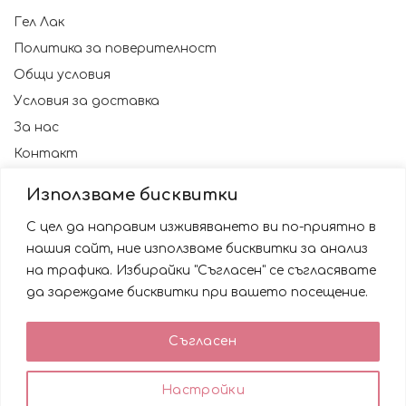
Гел Лак
Политика за поверителност
Общи условия
Условия за доставка
За нас
Контакт
Използваме бисквитки
С цел да направим изживяването ви по-приятно в
нашия сайт, ние използваме бисквитки за анализ
на трафика. Избирайки "Съгласен" се съгласявате
да зареждаме бисквитки при вашето посещение.
Използваме бисквитки за да подобрим вашата
Съгласен
работа със сайта. Като ползвате сайта Вие се
© 2023 NAILSBG. Всички права запазени
съгласявате с използването им.
0
0
Настройки
ACCEPT