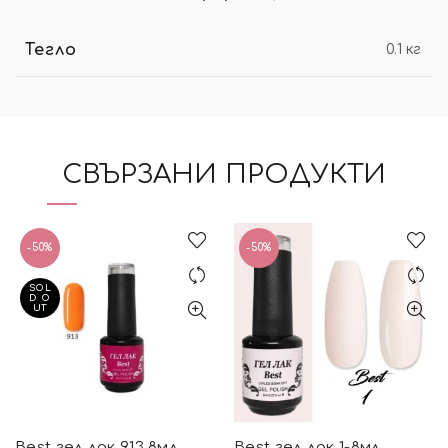
Тегло
0.1 кг
СВЪРЗАНИ ПРОДУКТИ
-50%
-50%
SOL
D O
UT
Best гел лак 913 8мл.
Best гел лак 1-8мл.