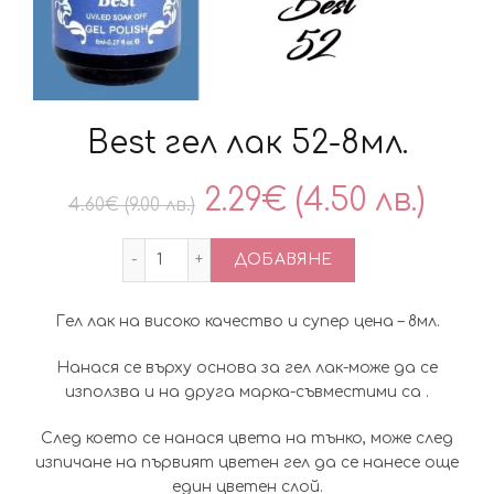
Best гел лак 52-8мл.
Original
Тек
2.29
€
(4.50 лв.)
4.60
€
(9.00 лв.)
price
цен
количество за Best гел лак 52-8мл.
ДОБАВЯНЕ
was:
е:
Гел лак на високо качество и супер цена – 8мл.
4.60€
2.29
Нанася се върху основа за гел лак-може да се
(9.00
(4.5
използва и на друга марка-съвместими са .
лв.).
лв.).
След което се нанася цвета на тънко, може след
изпичане на първият цветен гел да се нанесе още
един цветен слой.