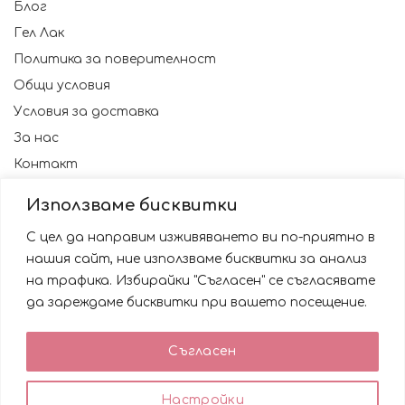
Блог
Гел Лак
Политика за поверителност
Общи условия
Условия за доставка
За нас
Контакт
Използваме бисквитки
С цел да направим изживяването ви по-приятно в
нашия сайт, ние използваме бисквитки за анализ
на трафика. Избирайки "Съгласен" се съгласявате
да зареждаме бисквитки при вашето посещение.
Използваме бисквитки за да подобрим вашата
Съгласен
работа със сайта. Като ползвате сайта Вие се
© 2023 NAILSBG. Всички права запазени
съгласявате с използването им.
0
0
Настройки