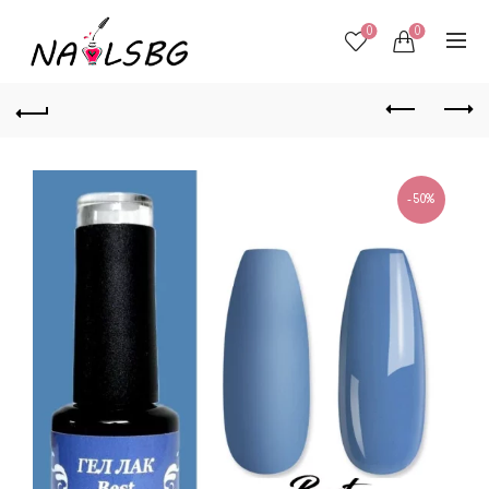
0
0
-50%