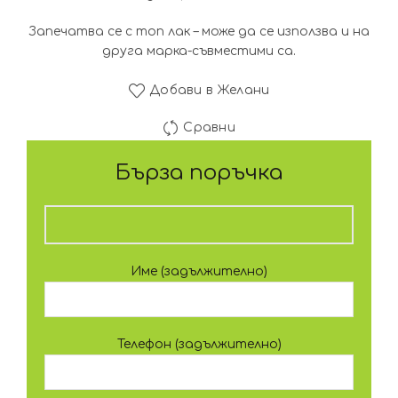
Запечатва се с топ лак – може да се използва и на
друга марка-съвместими са.
Добави в Желани
Сравни
Бърза поръчка
Име (задължително)
Телефон (задължително)