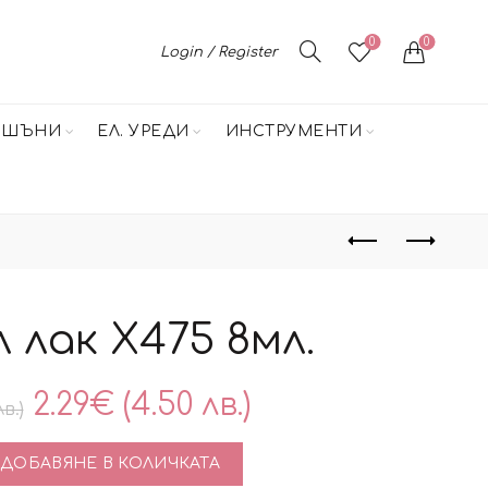
0
0
Login / Register
НШЪНИ
ЕЛ. УРЕДИ
ИНСТРУМЕНТИ
л лак X475 8мл.
Original
Текущата
2.29
€
(4.50 лв.)
лв.)
price
цена
во за Best гел лак X475 8мл.
ДОБАВЯНЕ В КОЛИЧКАТА