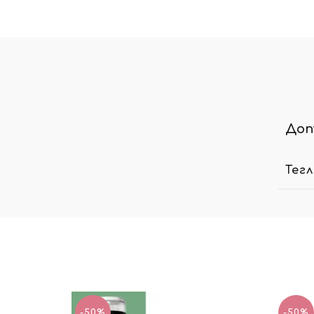
Доп
Тег
-50%
-50%