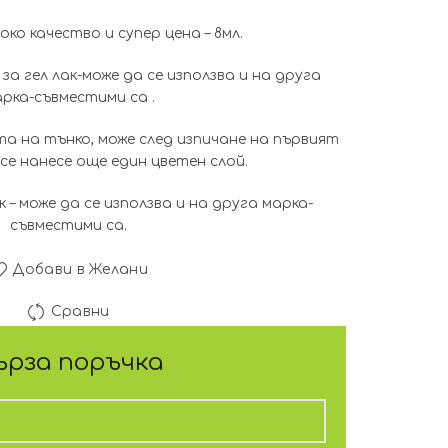
was:
е:
соко качество и супер цена – 8мл.
4.60€
2.29€
за гел лак-може да се използва и на друга
(9.00
(4.50
рка-съвместими са .
лв.).
лв.).
та на тънко, може след изпичане на първият
 се нанесе още един цветен слой.
 – може да се използва и на друга марка-
съвместими са.
Добави в Желани
Сравни
ърза поръчка