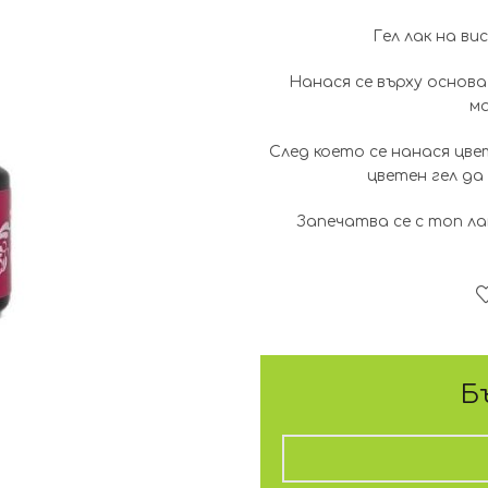
Гел лак на ви
Нанася се върху основа 
ма
След което се нанася цве
цветен гел да
Запечатва се с топ лак
Б