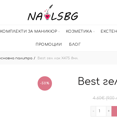
КОМПЛЕКТИ ЗА МАНИКЮР
КОЗМЕТИКА
ЕКСТЕ
ПРОМОЦИИ
БЛОГ
 основна палитра
Best гел лак X475 8мл.
Best ге
-50%
4.60
€
(9.00 
количест