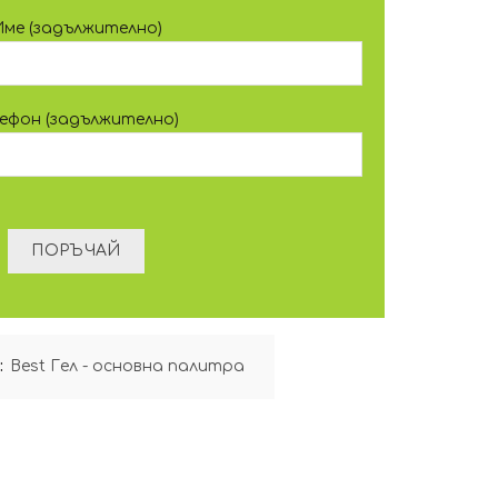
Име (задължително)
лефон (задължително)
:
Best Гел - основна палитра