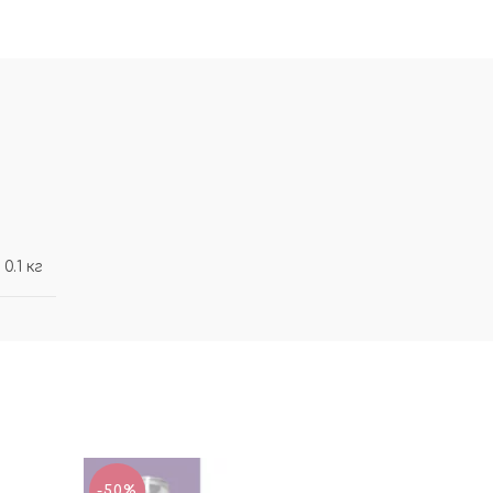
0.1 кг
-50%
-50%