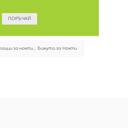
рации за нокти
,
Бижута за Нокти