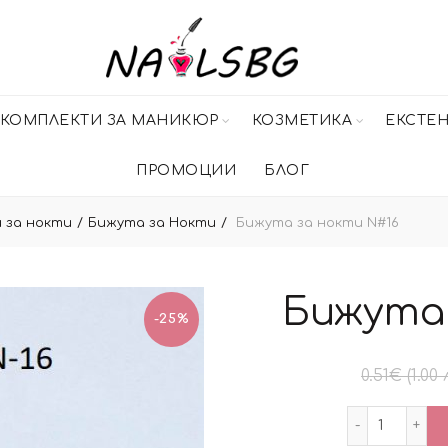
КОМПЛЕКТИ ЗА МАНИКЮР
КОЗМЕТИКА
ЕКСТЕ
ПРОМОЦИИ
БЛОГ
 за нокти
Бижута за Нокти
Бижута за нокти N#16
Бижута 
-25%
0.51
€
(1.00 
количес