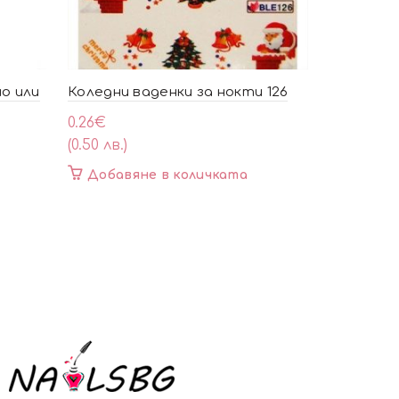
но или
Коледни ваденки за нокти 126
Ограничи
френски м
0.26
€
(0.50 лв.)
0.97
€
(1.90 лв.)
Добавяне в количката
Добавя