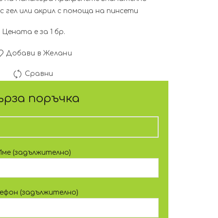
с гел или акрил с помоща на пинсети
Цената е за 1 бр.
Добави в Желани
Сравни
ърза поръчка
Име (задължително)
лефон (задължително)