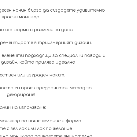
was:
е:
есен начин бързо да създадете удивително
0.51€
0.38€
красив маникюр.
(1.00
(0.70
 от форми и размери ви дава
лв.).
лв.).
ирементирате в триизмерният дизайн.
и елементи подходящи за специални поводи и
 дизайн, който приляга идеално
ествен или изграден нокът.
,което ги прави предпочитан метод за
декориране!
ачин на използване:
аникюр по ваше желание и форма
е с гел лак или лак по желание
е на маникюра прикрепете внимателно