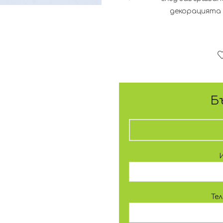
декорацията 
Б
Те