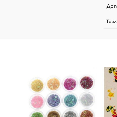
Доп
Тег