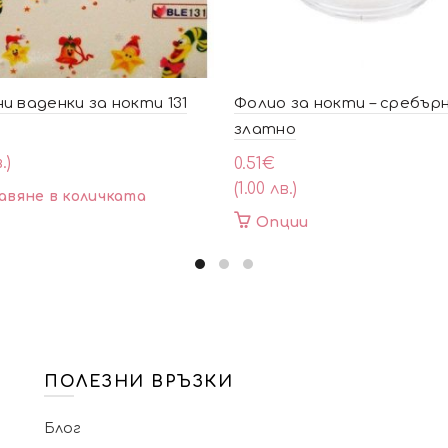
и ваденки за нокти 131
Фолио за нокти – сребър
златно
.)
0.51
€
(1.00 лв.)
авяне в количката
This
Опции
product
has
multiple
variants.
The
options
may
ПОЛЕЗНИ ВРЪЗКИ
be
chosen
Блог
on