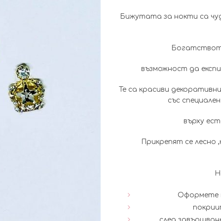
Бижутата за нокти са чуд
Богатството
възможност да експ
Те са красиви декоративн
със специален
върху ест
Прикрепят се лесно 
Н
Оформете м
покриит
след завършван