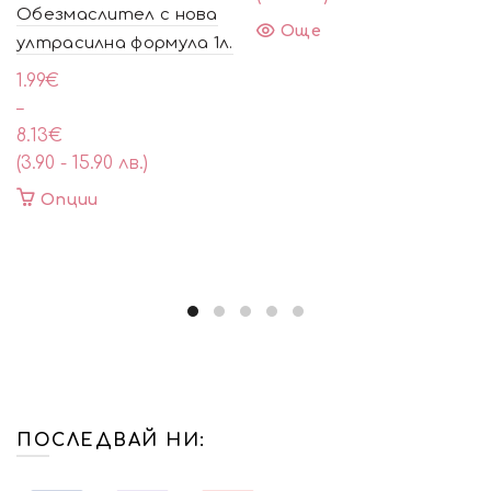
Обезмаслител с нова
Още
ултрасилна формула 1л.
Price
1.99
€
range:
–
1.99€
8.13
€
through
(3.90 - 15.90 лв.)
8.13€
This
Опции
product
has
multiple
variants.
The
options
may
be
chosen
ПОСЛЕДВАЙ НИ:
on
the
product