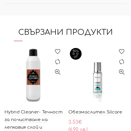
СВЪРЗАНИ ПРОДУКТИ
SOL
D O
UT
Hybrid Cleaner- Течност
Обезмаслител Silcare
за почистване на
3.53
€
лепкавия слой и
(6.90 лв.)