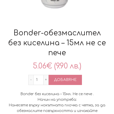
Bonder-обезмаслител
без киселина – 15мл не се
пече
5.06
€
(9.90 лв.)
количество за Bonder-обезмаслител без 
ДОБАВЯНЕ
Bonder без киселина – 15мл. Не се пече .
Начин на употреба:
Нанесете върху нокътната плочка с четка, за да
обезмаслите повърхността и изчакайте