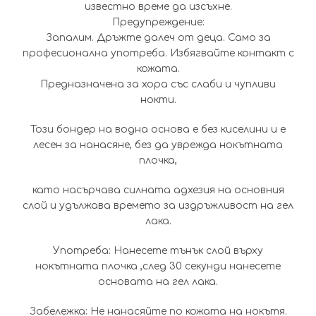
известно време да изсъхне.
Предупреждение:
Запалим. Дръжте далеч от деца. Само за
професионална употреба. Избягвайте контакт с
кожата.
Предназначена за хора със слаби и чупливи
нокти.
Този бондер на водна основа е без киселини и е
лесен за нанасяне, без да уврежда нокътната
плочка,
като насърчава силната адхезия на основния
слой и удължава времето за издръжливост на гел
лака.
Употреба: Нанесете тънък слой върху
нокътната плочка ,след 30 секунди нанесете
основата на гел лака.
Забележка: Не нанасяйте по кожата на нокътя.