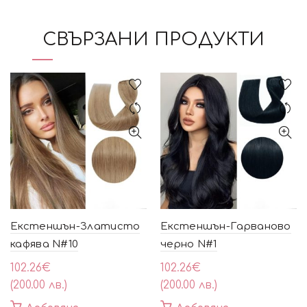
СВЪРЗАНИ ПРОДУКТИ
Екстеншън-Златисто
Екстеншън-Гарваново
кафява N#10
черно N#1
102.26
€
102.26
€
(200.00 лв.)
(200.00 лв.)