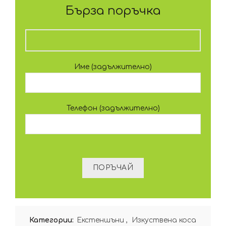
Бърза поръчка
Име (задължително)
Телефон (задължително)
Категории:
Екстеншъни
,
Изкуствена коса