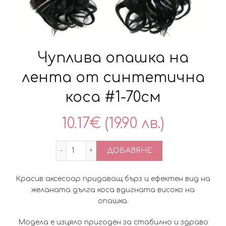
Чуплива опашка на
лента от синтетична
коса #1-70см
10.17
€
(19.90 лв.)
количество за Чуплива опашка на лен
ДОБАВЯНЕ
Красив аксесоар придаващ бърз и ефектен вид на
желаната дълга коса вдигната високо на
опашка.
Модела е изцяло пригоден за стабилно и здраво