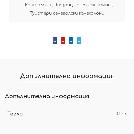
,
Канекалони
,
Къдрици океански вълни
,
Туистери сенегалски канекалони
Допълнителна информация
Допълнителна информация
Тегло
0.1 кг