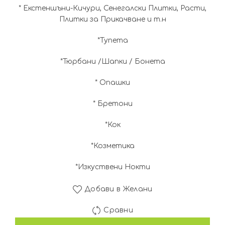
* Екстеншъни-Кичури, Сенегалски Плитки, Расти,
Плитки за Прикачване и т.н
*Тупета
*Тюрбани /Шапки / Бонета
* Опашки
* Бретони
*Кок
*Козметика
*Изкуствени Нокти
Добави в Желани
Сравни