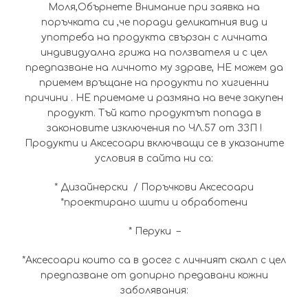
Моля,Обърнете Внимание при заявка на
поръчката си ,че поради деликатния вид и
употреба на продукта свързан с личната
индивидуална грижа на ползвателя и с цел
предпазване на личното му здраве, НЕ можем да
приемем връщане на продукти по хигиенни
причини . НЕ приемаме и размяна на вече закупен
продукт. Тъй като продуктът попада в
законовите изключения по ЧЛ.57 от ЗЗП !
Продукти и Аксесоари включващи се в указаните
условия в сайта ни са:
* Дизайнерски / Поръчкови Аксесоари
*проектирано шити и обработени
* Перуки –
*Аксесоари които са в досег с личният скалп с цел
предпазване от допирно предавани кожни
заболявания: