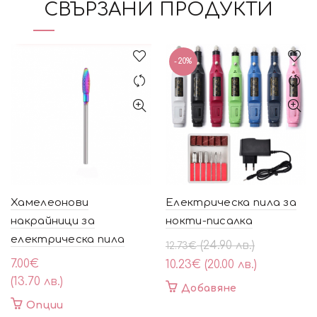
СВЪРЗАНИ ПРОДУКТИ
-20%
Хамелеонови
Eлектрическа пила за
накрайници за
нокти-писалка
електрическа пила
Original
Текущата
(24.90 лв.)
12.73
€
price
цена
7.00
€
10.23
€
(20.00 лв.)
was:
е:
(13.70 лв.)
Добавяне
12.73€
10.23€
This
Опции
(24.90
(20.00