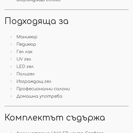
Подходяща за
Маникюр
Педикюр
Гел лак
UV гел
LED гел
Полигел
Изграждащ гел
Професионални салони
Домашна употреба
Комплектът съдържа