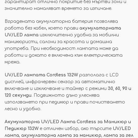
гарантират отлично покритие без мъртви зони и
значително намаляват времето за изпичане.
Вградената акумулаторна батерия позволява
работа без кабел, което прави
акумулаторната
UV/LED лампа
изключително удобна за мобилни
маникюристи, салони за красота и домашна
употреба. При необходимост лампата може да
работи и докато е включена към електрическата
мрежа.
UV/LED лампата Cordless 132W
разполага с LCD
дисплей, инфрачервен сензор за автоматично
включване и изключване и таймер с режими
30, 60, 90 и
120 секунди
. Подвижното дъно улеснява
използването при педикюр и прави почистването
лесно и удобно.
Акумулаторна UV/LED Лампа Cordless за Маникюр и
Педикюр 132W
е отличен избор, ако търсите
UV/LED
лампа
,
акумулаторна лампа за маникюр
,
лампа за гел