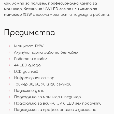
лак
,
лампа за полигел
,
професионална лампа за
маникюр
,
безжична UV/LED лампа
или
лампа за
маникюр 132W
с висока мощност и надеждна работа.
Предимства
Мощност 132W
Акумулаторна работа без кабел
Работа и с кабел
44 LED диода
LCD дисплей
Инфрачервен сензор
Таймер 30, 60, 90 и 120 секунди
Подвижно дъно
Подходяща за маникюр и педикюр
Подходяща за всички UV и LED гел продукти
Подходяща за професионална и домашна