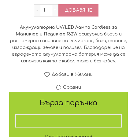
количество за Акумулаторна UV/LED Л
ДОБАВЯНЕ
Акумулаторна UV/LED Лампа Cordless за
Маникюр и Педикюр 132W
осигурява бързо и
равномерно изпичане на гел лакове, бази, топове,
изграждащи гелове и полигел. Благодарение на
вградената акумулаторна батерия може да се
използва както с кабел, така и без кабел.
Добави в Желани
Сравни
Бърза поръчка
Име (задължително)