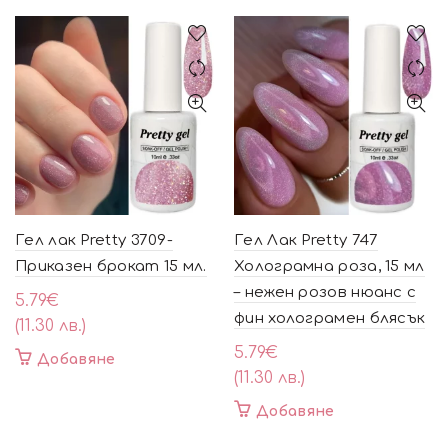
Гел лак Pretty 3709-
Гел Лак Pretty 747
Приказен брокат 15 мл.
Холограмна роза, 15 мл
– нежен розов нюанс с
5.79
€
фин холограмен блясък
(11.30 лв.)
5.79
€
Добавяне
(11.30 лв.)
Добавяне