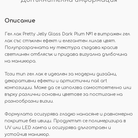
Описание
Гел лак Pretty Jelly Glass Dark Plum №1 е витражен гел
лак със стъклен ефект и елегантен лилав цвят.
Полупрозрачната му текстура създава красив
светлинен отблясък и придава визуална дълбочина
на маникюра.
Този тип гел лак е идеален за модерни дизайни,
декоративни ефекти и артистични nail art
композиции. Може да се използва самостоятелно или
върху различни основни цветове за постигане на
разнообразни визии.
Формулата осигурява гладко нанасяне и равномерно
покритие без ивици. Продуктът се полимеризира в
UV или LED лампа и осигурява дълготраен и
устойчив маникюр.