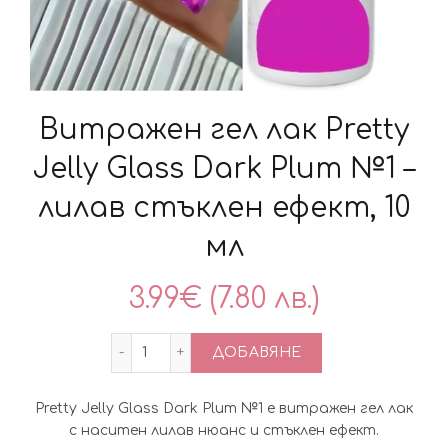
Витражен гел лак Pretty
Jelly Glass Dark Plum №1 –
лилав стъклен ефект, 10
мл
3.99
€
(7.80 лв.)
количество за Витражен гел лак Pretty 
ДОБАВЯНЕ
Pretty Jelly Glass Dark Plum №1 е витражен гел лак
с наситен лилав нюанс и стъклен ефект.