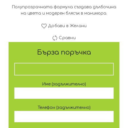
Полупрозрачната формула създава дълбочина
на цвета и модерен блясък в маникюра.
Добави в Желани
Сравни
Бърза поръчка
Име (задължително)
Телефон (задължително)