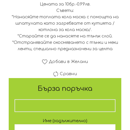
Цената за 10бр.-0.99лв.
Съвети:
*Нанасяйте топлата кола маска с помощта на
шпатулата като загребвате от кутията /
котлона за кола маска/.
*Старайте се да нанасяте на тънък слой.
*Отстранявайте окосмяването с тънки и меки
ленти, специално предназначени за целта
Добави в Желани
Сравни
Бърза поръчка
Име (задължително)