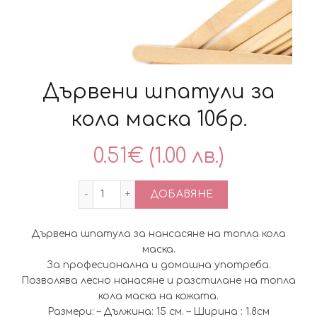
Дървени шпатули за
кола маска 10бр.
0.51
€
(1.00 лв.)
количество за Дървени шпатули за кол
ДОБАВЯНЕ
Дървена шпатула за нансасяне на топла кола
маска.
За професионална и домашна употреба.
Позволява лесно нанасяне и разстилане на топла
кола маска на кожата.
Размери: – Дължина: 15 см. – Ширина : 1.8см