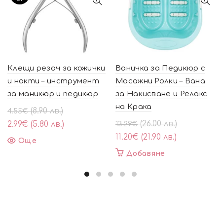
Клещи резач за кожички
Ваничка за Педикюр с
и нокти – инструмент
Масажни Ролки – Вана
за маникюр и педикюр
за Накисване и Релакс
на Крака
Original
Текущата
(8.90 лв.)
4.55
€
price
цена
Original
Текущата
(26.00 лв.)
2.99
€
(5.80 лв.)
13.29
€
was:
е:
price
цена
11.20
€
(21.90 лв.)
Още
4.55€
2.99€
was:
е:
Добавяне
(8.90
(5.80
13.29€
11.20€
лв.).
лв.).
(26.00
(21.90
лв.).
лв.).