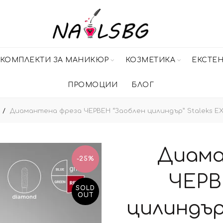
КОМПЛЕКТИ ЗА МАНИКЮР
КОЗМЕТИКА
ЕКСТЕ
ПРОМОЦИИ
БЛОГ
Диамантена фреза ЧЕРВЕН “Заоблен цилиндър” Staleks E
Диама
-25%
ЧЕРВ
SOLD
OUT
цилиндър