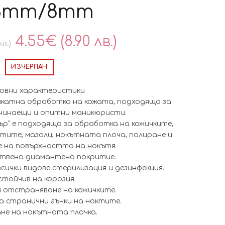
.3mm/8mm
Original
Текущата
4.55
€
(8.90 лв.)
лв.)
price
цена
ИЗЧЕРПАН
was:
е:
овни характеристики
икатна обработка на кожата, подходяща за
6.08€
4.55€
чинаещи и опитни маникюристи.
р“ е подходяща за обработка на кожичките,
(11.90
(8.90
тите, мазоли, нокътната плоча, полиране и
е на повърхността на нокътя
лв.).
лв.).
ствено диамантено покритие.
сички видове стерилизация и дезинфекция.
стойчив на корозия.
 отстраняване на кожичките.
 странични гънки на ноктите.
не на нокътната плочка.