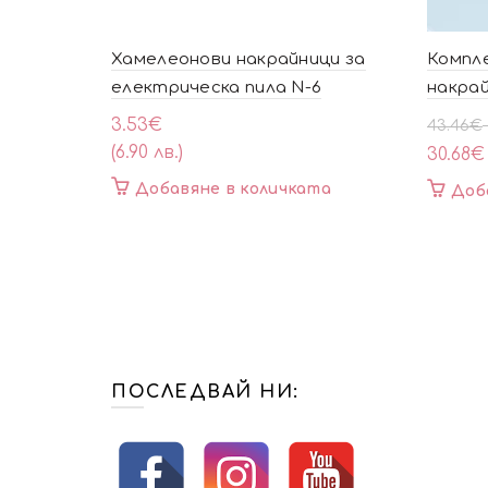
Хамелеонови накрайници за
Компле
електрическа пила N-6
накрай
Origin
Текущ
3.53
€
43.46
€
price
цена
(6.90 лв.)
30.68
€
was:
е:
Добавяне в количката
Доб
43.46
30.68€
(85.00
(60.00
лв.).
лв.).
ПОСЛЕДВАЙ НИ: