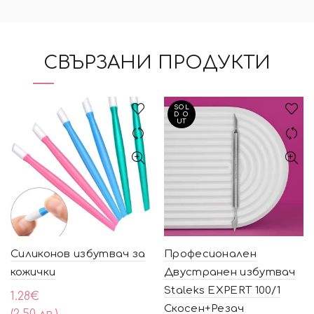
СВЪРЗАНИ ПРОДУКТИ
SOL
D O
UT
Силиконов избутвач за
Професионален
кожички
Двустранен избутвач
Staleks EXPERT 100/1
1.28
€
Скосен+Резач