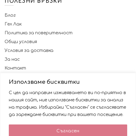
ПОЛЕЗНИ ВРЪЗКИ
Блог
Гел Лак
Политика за поверителност
Общи условия
Условия за доставка
За нас
Контакт
Използваме бисквитки
С цел да направим изживяването ви по-приятно в
нашия сайт, ние използваме бисквитки за анализ
на трафика. Избирайки "Съгласен" се съгласявате
да зареждаме бисквитки при вашето посещение.
Използваме бисквитки за да подобрим вашата
Съгласен
работа със сайта. Като ползвате сайта Вие се
© 2023 NAILSBG. Всички права запазени