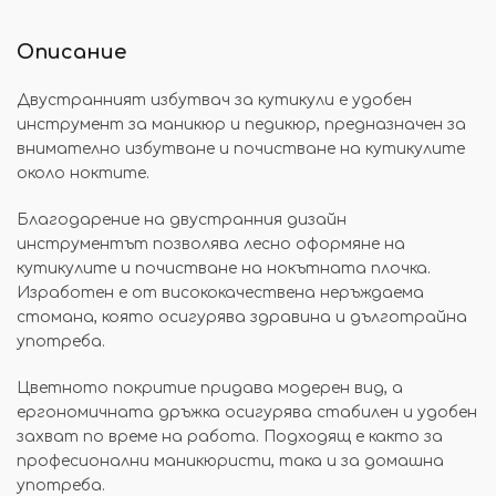
Описание
Двустранният избутвач за кутикули е удобен
инструмент за маникюр и педикюр, предназначен за
внимателно избутване и почистване на кутикулите
около ноктите.
Благодарение на двустранния дизайн
инструментът позволява лесно оформяне на
кутикулите и почистване на нокътната плочка.
Изработен е от висококачествена неръждаема
стомана, която осигурява здравина и дълготрайна
употреба.
Цветното покритие придава модерен вид, а
ергономичната дръжка осигурява стабилен и удобен
захват по време на работа. Подходящ е както за
професионални маникюристи, така и за домашна
употреба.