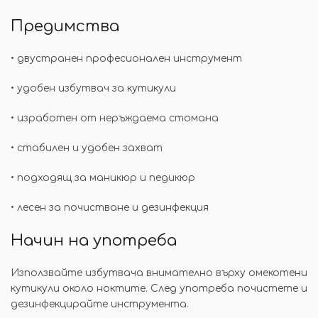
Предимства
• двустранен професионален инструмент
• удобен избутвач за кутикули
• изработен от неръждаема стомана
• стабилен и удобен захват
• подходящ за маникюр и педикюр
• лесен за почистване и дезинфекция
Начин на употреба
Използвайте избутвача внимателно върху омекотени
кутикули около ноктите. След употреба почистете и
дезинфекцирайте инструмента.