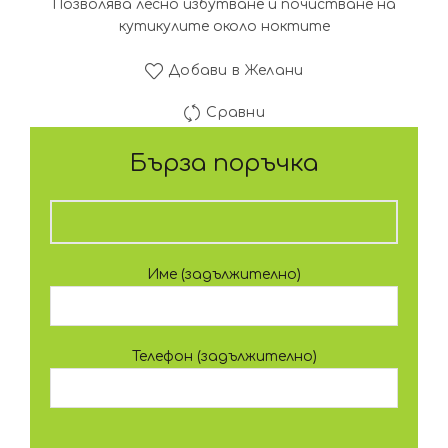
Позволява лесно избутване и почистване на
кутикулите около ноктите
Добави в Желани
Сравни
Бърза поръчка
Име (задължително)
Телефон (задължително)