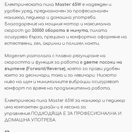
Електрическата пила
Master 65W
е надежден и
удобен уред, предназначен за професионален
маникюр, педикюр и домашна употреба.
Благодарение на мощния мотор и максимална
скорост до
30000 оборота в минута
, пилата
осигурява бързо, прецизно и комфортно оформяне на
естествени, гел, акрилни и полигел нокти.
Моделът разполага с плавно регулиране на
скоростта и функция за работа в
двете посоки на
въртене (Forward/Reverse)
, което го прави удобен
както за десничари, така и за левичари. Ниското
ниво на шум и минималните вибрации осигуряват
комфорт по време на продължителна работа.
Електрическа пила Master 65W за маникюр и педикюр
има компактен дизайн и е лесана за
управление.ПОДХОДЯЩА Е ЗА ПРОФЕСИОНАЛНА И
ДОМАШНА УПОТРЕБА.