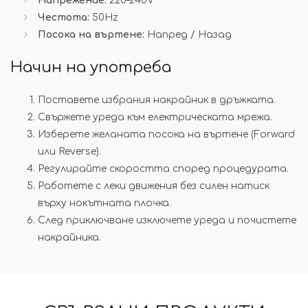
Напрежение:
220–240V
Честота:
50Hz
Посока на въртене:
Напред / Назад
Начин на употреба
Поставете избрания накрайник в дръжката.
Свържете уреда към електрическата мрежа.
Изберете желаната посока на въртене (Forward
или Reverse).
Регулирайте скоростта според процедурата.
Работете с леки движения без силен натиск
върху нокътната плочка.
След приключване изключете уреда и почистете
накрайника.