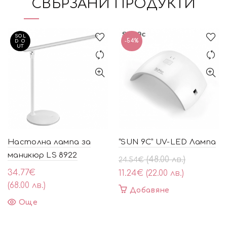
СВЪРЗАНИ ПРОДУКТИ
SOL
-54%
D O
UT
Настолна лампа за
“SUN 9С” UV-LED Лампа
маникюр LS 8922
Original
Текущата
(48.00 лв.)
24.54
€
price
цена
34.77
€
11.24
€
(22.00 лв.)
was:
е:
(68.00 лв.)
Добавяне
24.54€
11.24€
Още
(48.00
(22.00
лв.).
лв.).