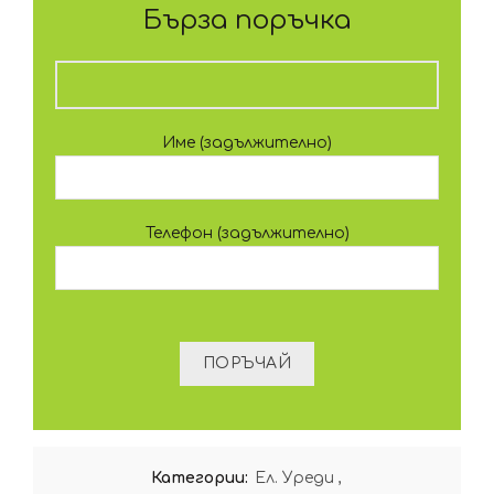
Бърза поръчка
Име (задължително)
Телефон (задължително)
Категории:
Ел. Уреди
,