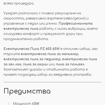
всяка процедура.
Уредът разполага с плавно регулиране на
скоростта, реверсивно въртене (ляво/дясно) и
управление с педал или ръчно.
Професионалната
електрическа пила
работи с ниски вибрации, което
осигурява комфорт и прецизност дори при
продължителна работа.
Електрическа Пила PZ 605 65W
е отличен избор, ако
търсите
електрическа пила за маникюр
,
електрическа пила за педикюр
,
електрическа пила
за гел лак
,
пила за акрил
или
пила за полигел
.
Компактният дизайн и стабилната работа я
правят подходящ избор за ежедневна употреба.
Предимства
Мощност 6
5W