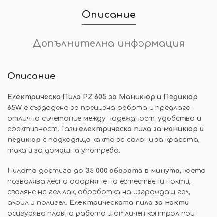
Описание
Допълнителна информация
Описание
Електрическа Пила PZ 605 за Маникюр и Педикюр
65W
е създадена за прецизна работа и предлага
отлично съчетание между надеждност, удобство и
ефективност. Тази
електрическа пила за маникюр и
педикюр
е подходяща както за салони за красота,
така и за домашна употреба.
Пилата достига до
35 000 оборота в минута
, което
позволява лесно оформяне на естествени нокти,
сваляне на гел лак, обработка на изграждащ гел,
акрил и полигел.
Електрическата пила за нокти
осигурява плавна работа и отличен контрол при