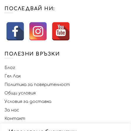
options
may
ПОСЛЕДВАЙ НИ:
be
chosen
on
the
product
page
ПОЛЕЗНИ ВРЪЗКИ
Блог
Гел Лак
Политика за поверителност
Общи условия
Условия за доставка
За нас
Контакт