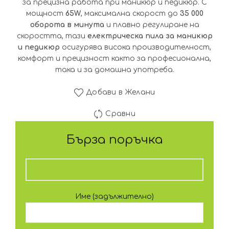
за прецизна работа при маникюр и педикюр. С
мощност
65W
, максимална скорост до
35 000
оборота в минута
и плавно регулиране на
скоростта, тази
електрическа пила за маникюр
и педикюр
осигурява висока производителност,
комфорт и прецизност както за професионална,
така и за домашна употреба.
Добави в Желани
Сравни
Бърза поръчка
Име (задължително)