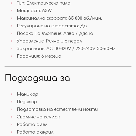
Тип: Електрическа пила
Мощност: 6
5W
Максимална скорост:
35 000 об./мин.
Регулиране на скоростта: Да
Посока на въртене: Ляво / Дясно
Управление: Ръчно и с педал
Захранване: AC 110–120V / 220–240V, 50–60Hz
Гаранция: 6 месеца
Подходяща за
Маникюр
Педикюр
Подготовка на естествени нокти
Сваляне на гел лак
Работа с гел
Работа с акрил