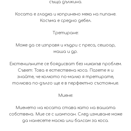
съща дължина.
Косата е гладка и копринено мека на пипане.
Косъма е средно дебел.
Третиране:
Може да се изправя и къдри с преса, сешоар,
маша и др.
Екстеншъните се боядисват без никакъв проблем.
Съвет: Това е естествена коса. Пазете я и
знайте, че колкото по-малко я третирате,
толкова по-дълго ще е в перфектно състояние.
Миене:
Миенето на косата става като на вашата
собствена. Мие се с шампоан. След измиване може
да нанесете маска или балсам за коса.