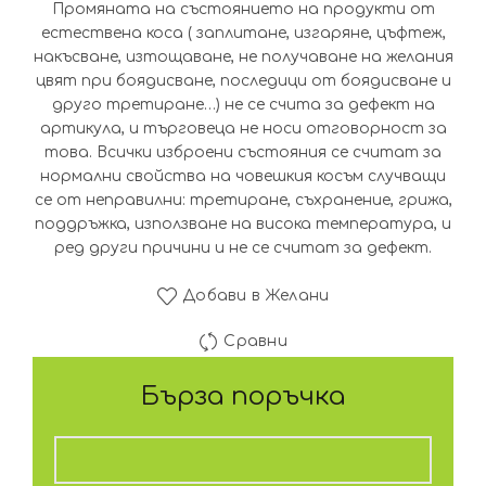
Промяната на състоянието на продукти от
естествена коса ( заплитане, изгаряне, цъфтеж,
накъсване, изтощаване, не получаване на желания
цвят при боядисване, последици от боядисване и
друго третиране…) не се счита за дефект на
артикула, и търговеца не носи отговорност за
това. Всички изброени състояния се считат за
нормални свойства на човешкия косъм случващи
се от неправилни: третиране, съхранение, грижа,
поддръжка, използване на висока температура, и
ред други причини и не се считат за дефект.
Добави в Желани
Сравни
Бърза поръчка