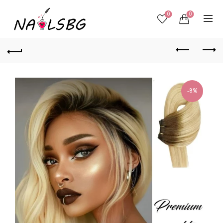
0
0
-8%