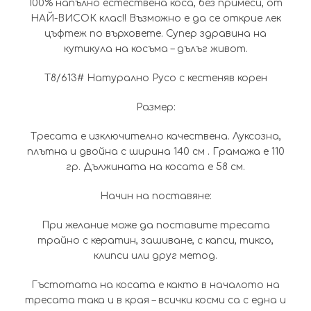
100% напълно естествена коса, без примеси, от
(399.00
188.67€
НАЙ-ВИСОК клас!! Възможно е да се открие лек
цъфтеж по върховете. Супер здравина на
лв.).
(369.00
кутикула на косъма – дълъг живот.
лв.).
Т8/613# Натурално Русо с кестеняв корен
Размер:
Тресата е изключително качествена. Луксозна,
плътна и двойна с ширина 140 см . Грамажа е 110
гр. Дължината на косата е 58 см.
Начин на поставяне:
При желание може да поставите тресата
трайно с кератин, зашиване, с капси, тиксо,
клипси или друг метод.
Гъстотата на косата е както в началото на
тресата така и в края – всички косми са с една и