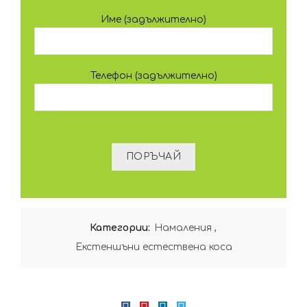
Име (задължително)
Телефон (задължително)
Категории:
Намаления
,
Екстеншъни естествена коса