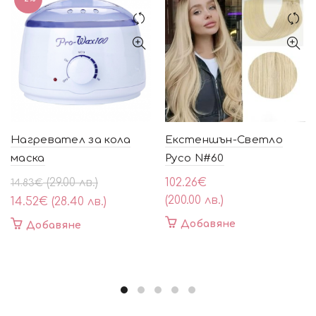
Нагревател за кола
Екстеншън-Светло
маска
Русо N#60
Original
Текущата
(29.00 лв.)
102.26
€
14.83
€
price
цена
(200.00 лв.)
14.52
€
(28.40 лв.)
was:
е:
Добавяне
Добавяне
14.83€
14.52€
(29.00
(28.40
лв.).
лв.).