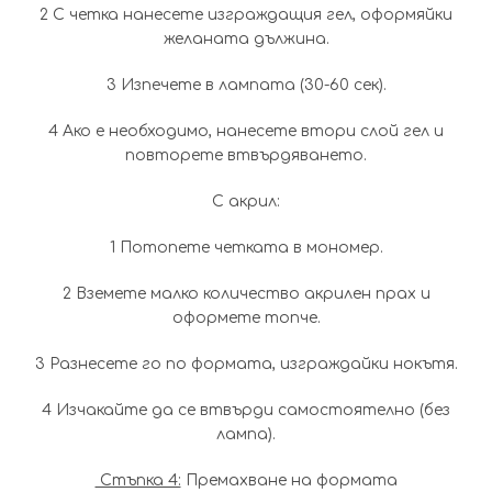
2️ С четка нанесете изграждащия гел, оформяйки
желаната дължина.
3️ Изпечете в лампата (30-60 сек).
4️ Ако е необходимо, нанесете втори слой гел и
повторете втвърдяването.
С акрил:
1️ Потопете четката в мономер.
2️ Вземете малко количество акрилен прах и
оформете топче.
3️ Разнесете го по формата, изграждайки нокътя.
4️ Изчакайте да се втвърди самостоятелно (без
лампа).
Стъпка 4:
Премахване на формата