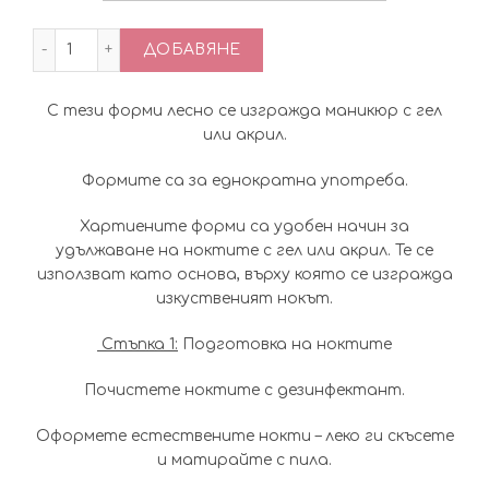
0.03€
количество за Форми за изграждане на маникюр 
ДОБАВЯНЕ
through
6.14€
С тези форми лесно се изгражда маникюр с гел
или акрил.
Формите са за еднократна употреба.
Хартиените форми са удобен начин за
удължаване на ноктите с гел или акрил. Те се
използват като основа, върху която се изгражда
изкуственият нокът.
Стъпка 1:
Подготовка на ноктите
Почистете ноктите с дезинфектант.
Оформете естествените нокти – леко ги скъсете
и матирайте с пила.