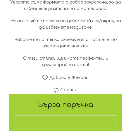
Уверете се, че формата е добре закрепена, за да
избегнете разтичане на материала.
Не нанасяйте прекалено дебел слой гел/акрил, за
да избегнете надигане.
Работете на тънки слоеве, като постепенно
изграждате нокътя.
С тези стъпки ще имате перфектни и
дълготрайни нокти!
Добави в Желани
Сравни
Бърза поръчка