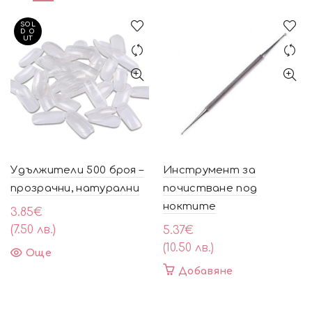
SOL
D O
UT
Удължители 500 броя –
Инструмент за
прозрачни, натурални
почистване под
ноктите
3.85
€
(7.50 лв.)
5.37
€
(10.50 лв.)
Още
Добавяне