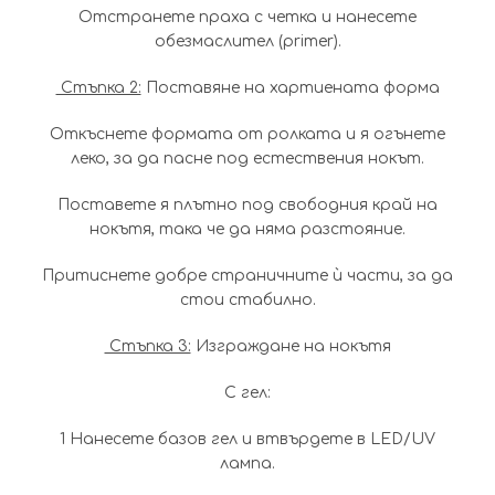
Отстранете праха с четка и нанесете
обезмаслител (primer).
Стъпка 2:
Поставяне на хартиената форма
Откъснете формата от ролката и я огънете
леко, за да пасне под естествения нокът.
Поставете я плътно под свободния край на
нокътя, така че да няма разстояние.
Притиснете добре страничните ѝ части, за да
стои стабилно.
Стъпка 3:
Изграждане на нокътя
С гел:
1️ Нанесете базов гел и втвърдете в LED/UV
лампа.