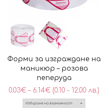
Форми за изграждане на
маникюр – розова
пеперуда
Price
0.03
€
–
6.14
€
(0.10 - 12.00 лв.)
range: