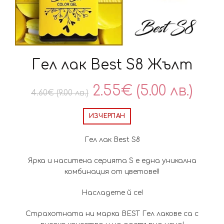
Гел лак Best S8 Жълт
Original
Тек
2.55
€
(5.00 лв.)
4.60
€
(9.00 лв.)
price
цен
ИЗЧЕРПАН
was:
е:
Гел лак Best S8
4.60€
2.5
Ярка и наситена серията S е една уникална
комбинация от цветове!!
(9.00
(5.00
Насладете й се!
лв.).
лв.).
Страхотната ни марка BEST Гел лакове са с