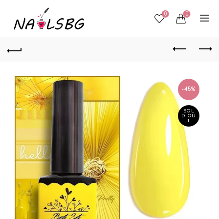
0
0
-45%
SOL
D OU
T