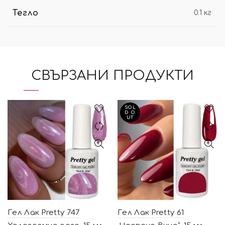
Тегло
0.1 кг
СВЪРЗАНИ ПРОДУКТИ
SOL
D O
UT
Гел Лак Pretty 747
Гел Лак Pretty 61