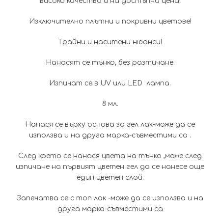
високо качество и на достъпна цена!
Изключително плътни и покривни цветове!
Трайни и наситени нюанси!
Нанасят се тънко, без разтичане.
Изпичат се в UV или LED лампа.
8 мл.
Нанася се върху основа за гел лак-може да се
използва и на друга марка-съвместими са .
След което се нанася цвета на тънко ,може след
изпичане на първият цветен гел да се нанесе още
един цветен слой.
Запечатва се с топ лак -може да се използва и на
друга марка-съвместими са