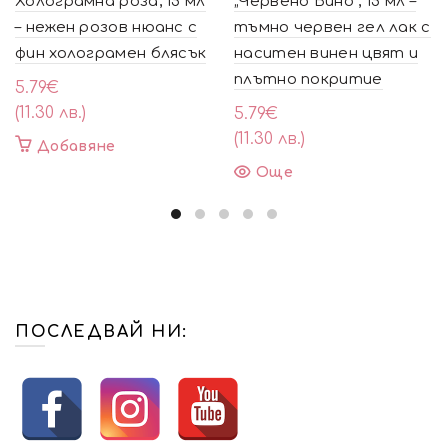
Холограмна роза, 15 мл
„Червено Вино“, 15 мл –
– нежен розов нюанс с
тъмно червен гел лак с
фин холограмен блясък
наситен винен цвят и
плътно покритие
5.79
€
(11.30 лв.)
5.79
€
(11.30 лв.)
Добавяне
Още
ПОСЛЕДВАЙ НИ: