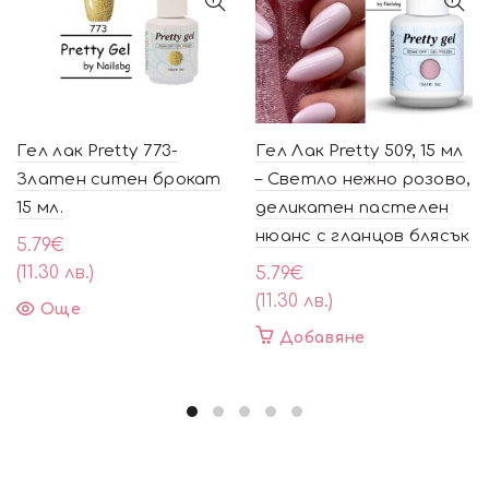
Гел лак Pretty 773-
Гел Лак Pretty 509, 15 мл
Златен ситен брокат
– Светло нежно розово,
15 мл.
деликатен пастелен
нюанс с гланцов блясък
5.79
€
(11.30 лв.)
5.79
€
(11.30 лв.)
Още
Добавяне