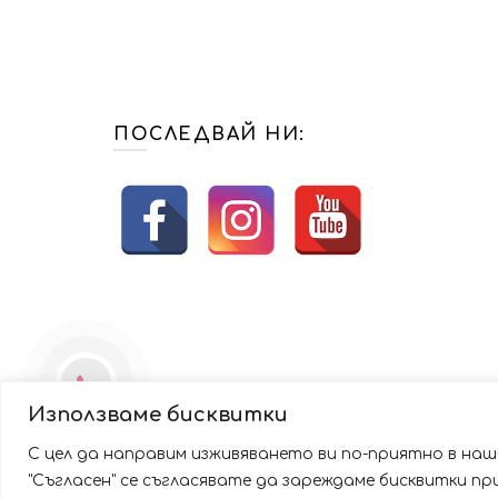
ПОСЛЕДВАЙ НИ:
Използваме бисквитки
С цел да направим изживяването ви по-приятно в наши
Използваме бисквитки за да подобрим вашата работа
"Съгласен" се съгласявате да зареждаме бисквитки п