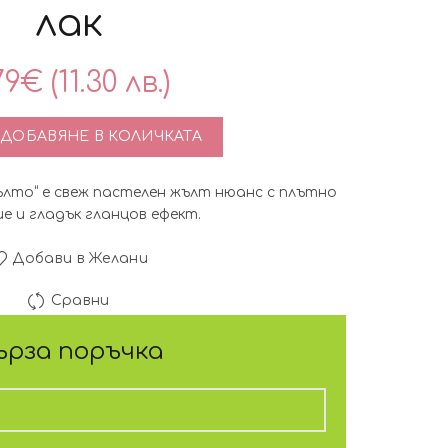
лак
79
€
(11.30 лв.)
во за Гел Лак Pretty 508 „Слънчево жълто“, 15 мл – нежен п
ДОБАВЯНЕ В КОЛИЧКАТА
 жълто“ е свеж пастелен жълт нюанс с плътно
е и гладък гланцов ефект.
Добави в Желани
Сравни
ърза поръчка