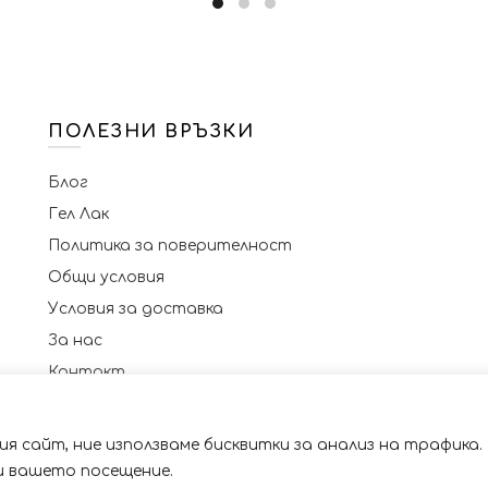
ПОЛЕЗНИ ВРЪЗКИ
Блог
Гел Лак
Политика за поверителност
Общи условия
Условия за доставка
За нас
Контакт
я сайт, ние използваме бисквитки за анализ на трафика.
 със сайта. Като ползвате сайта Вие се съгласявате с 
© 2023 NAILSBG. Всички права запазени
ри вашето посещение.