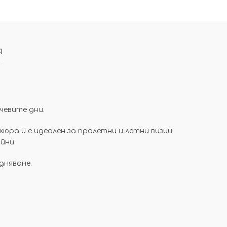
я
чевите дни.
кюра и е идеален за пролетни и летни визии.
йни.
дняване.