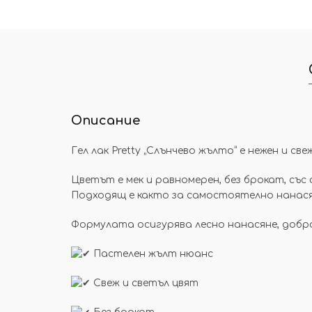
Описание
Гел лак Pretty „Слънчево жълто“ е нежен и 
Цветът е мек и равномерен, без брокат, със
Подходящ е както за самостоятелно нанасян
Формулата осигурява лесно нанасяне, добро
Пастелен жълт нюанс
Свеж и светъл цвят