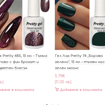
 Pretty 485, 15 мл – Тъмно
Гел Лак Pretty 74 „Борово
ово с фин брокат и
зелено“, 15 мл – тъмен на
цветен блясък
зелен нюанс
5.79
€
в.)
(11.30 лв.)
авяне в количката
Добавяне в количката