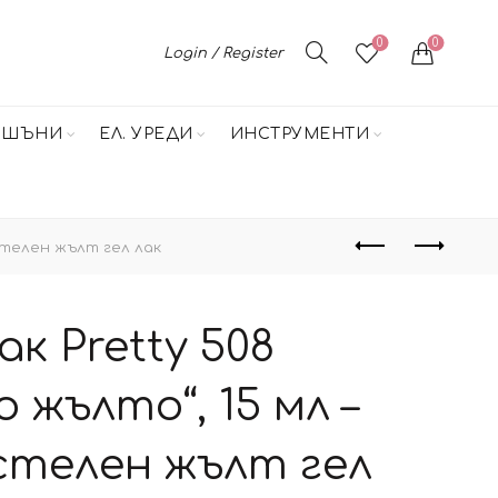
0
0
Login / Register
НШЪНИ
ЕЛ. УРЕДИ
ИНСТРУМЕНТИ
астелен жълт гел лак
ак Pretty 508
 жълто“, 15 мл –
стелен жълт гел