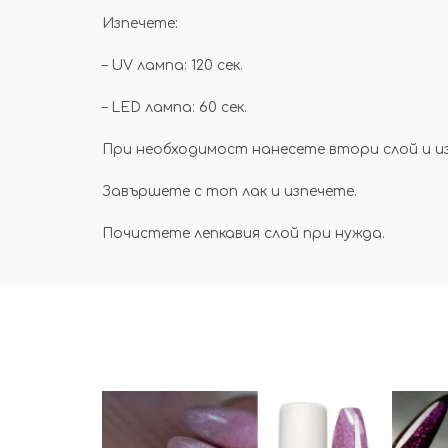
Изпечете:
– UV лампа: 120 сек.
– LED лампа: 60 сек.
При необходимост нанесете втори слой и и
Завършете с топ лак и изпечете.
Почистете лепкавия слой при нужда.