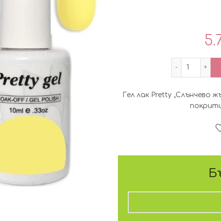
5.
количест
Гел лак Pretty „Слънчево
покрити
Б