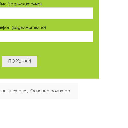
Име (задължително)
лефон (задължително)
ови цветове
,
Oсновна палитра