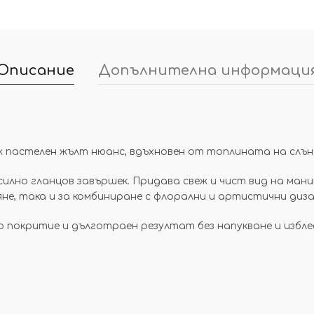
Описание
Допълнителна информаци
свеж пастелен жълт нюанс, вдъхновен от топлината на слън
 силно гланцов завършек. Придава свеж и чист вид на мани
е, така и за комбиниране с флорални и артистични диза
 покритие и дълготраен резултат без напукване и избле