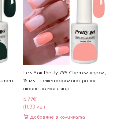
Гел Лак Pretty 799 Светъл корал,
Гел Лак P
ситен
15 мл – нежен коралово-розов
синьо“, 15
нюанс за маникюр
тъмносин
подтон
5.79
€
(11.30 лв.)
5.79
€
(11.30 лв.)
Добавяне в количката
Добавя