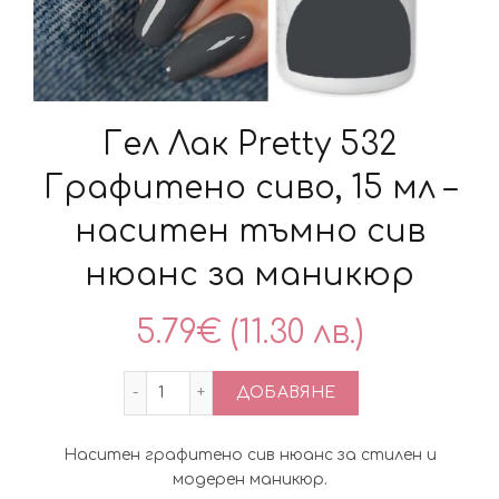
Гел Лак Pretty 532
Графитено сиво, 15 мл –
наситен тъмно сив
нюанс за маникюр
5.79
€
(11.30 лв.)
количество за Гел Лак Pretty 532 Граф
ДОБАВЯНЕ
Наситен графитено сив нюанс за стилен и
модерен маникюр.