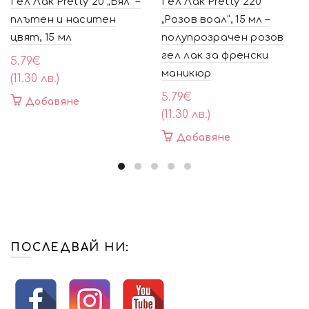
Гел Лак Pretty 20 „Бял“ –
Гел Лак Pretty 220
плътен и наситен
„Розов воал“, 15 мл –
цвят, 15 мл
полупрозрачен розов
гел лак за френски
5.79
€
маникюр
(11.30 лв.)
5.79
€
Добавяне
(11.30 лв.)
Добавяне
ПОСЛЕДВАЙ НИ: