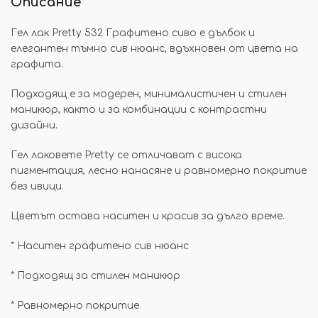
Описание
Гел лак Pretty 532 Графитено сиво е дълбок и
елегантен тъмно сив нюанс, вдъхновен от цвета на
графита.
Подходящ е за модерен, минималистичен и стилен
маникюр, както и за комбинации с контрастни
дизайни.
Гел лаковете Pretty се отличават с висока
пигментация, лесно нанасяне и равномерно покритие
без ивици.
Цветът остава наситен и красив за дълго време.
* Наситен графитено сив нюанс
* Подходящ за стилен маникюр
* Равномерно покритие