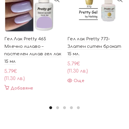
Гел Лак Pretty 465
Гел лак Pretty 773-
Млечно лилаво –
Златен ситен брокат
пастелен лилав гел лак
15 мл.
15 мл
5.79
€
(11.30 лв.)
5.79
€
(11.30 лв.)
Още
Добавяне