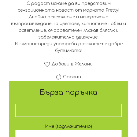
С радост искаме да ви представим
сензационната новост от марката Pretty!
Двойно осветяване и невероятно
възпроизвеждане на цветове, хипнотичен обем и
осветление, очарователен лъскав блясък и
забележително движение.
Внимание:преди употреба разклатете добре
бутилката!
Добави в Желани
Сравни
Бърза поръчка
Име (задължително)