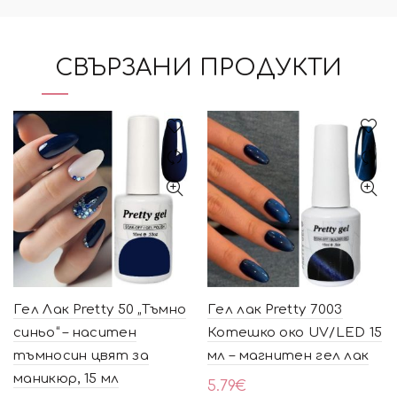
СВЪРЗАНИ ПРОДУКТИ
Гел Лак Pretty 50 „Тъмно
Гел лак Pretty 7003
синьо“ – наситен
Котешко око UV/LED 15
тъмносин цвят за
мл – магнитен гел лак
маникюр, 15 мл
5.79
€