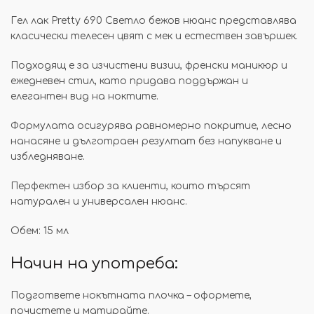
Гел лак Pretty 690 Светло бежов нюанс представлява
класически телесен цвят с мек и естествен завършек.
Подходящ е за изчистени визии, френски маникюр и
ежедневен стил, като придава поддържан и
елегантен вид на ноктите.
Формулата осигурява равномерно покритие, лесно
нанасяне и дълготраен резултат без напукване и
избледняване.
Перфектен избор за клиенти, които търсят
натурален и универсален нюанс.
Обем: 15 мл
Начин на употреба:
Подгответе нокътната плочка – оформете,
почистете и матирайте.