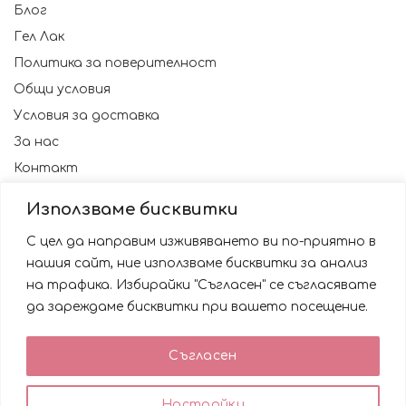
Блог
Гел Лак
Политика за поверителност
Общи условия
Условия за доставка
За нас
Контакт
Използваме бисквитки
С цел да направим изживяването ви по-приятно в
нашия сайт, ние използваме бисквитки за анализ
на трафика. Избирайки "Съгласен" се съгласявате
да зареждаме бисквитки при вашето посещение.
Използваме бисквитки за да подобрим вашата
Съгласен
работа със сайта. Като ползвате сайта Вие се
© 2023 NAILSBG. Всички права запазени
съгласявате с използването им.
0
0
Настройки