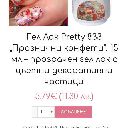
Гел Лак Pretty 833
„Празнични конфети“, 15
мл – прозрачен гел лак с
цветни декоративни
частици
5.79
€
(11.30 лв.)
количество за Гел Лак Pretty 833 „Пра
ДОБАВЯНЕ
Гел лак Pretty 833 „Празнични конфети“ е