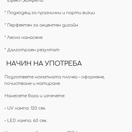
*
Ефект „конфети“
* Подходящ за празнични и парти визии
*
Перфектен за акцентен дизайн
* Лесно нанасяне
*
Дълготраен резултат
НАЧИН НА УПОТРЕБА
Подгответе нокътната плочка – оформяне,
почистване и матиране.
Нанесете база и изпечете:
– UV лампа: 120 сек.
– LED лампа: 60 сек.