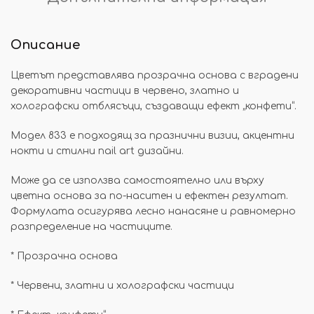
Описание
Цветът представлява прозрачна основа с вградени
декоративни частици в червено, златно и
холографски отблясъци, създаващи ефект „конфети“.
Модел 833 е подходящ за празнични визии, акцентни
нокти и стилни nail art дизайни.
Може да се използва самостоятелно или върху
цветна основа за по-наситен и ефектен резултат.
Формулата осигурява лесно нанасяне и равномерно
разпределение на частиците.
*
Прозрачна основа
*
Червени, златни и холографски частици