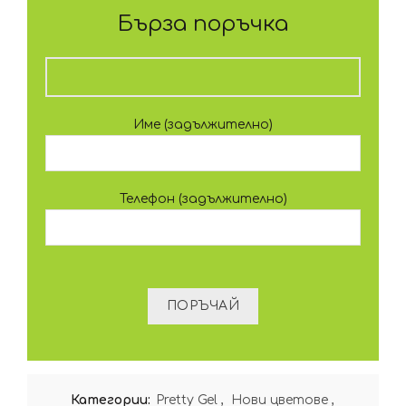
Бърза поръчка
Име (задължително)
Телефон (задължително)
Категории:
Pretty Gel
,
Нови цветове
,