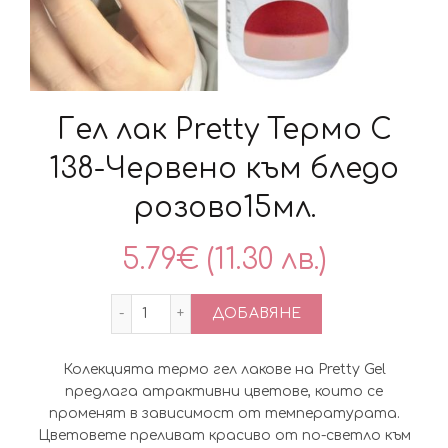
Гел лак Pretty Термо C
138-Червено към бледо
розово15мл.
5.79
€
(11.30 лв.)
количество за Гел лак Pretty Термо C 1
ДОБАВЯНЕ
Колекцията термо гел лакове на Pretty Gel
предлага атрактивни цветове, които се
променят в зависимост от температурата.
Цветовете преливат красиво от по-светло към