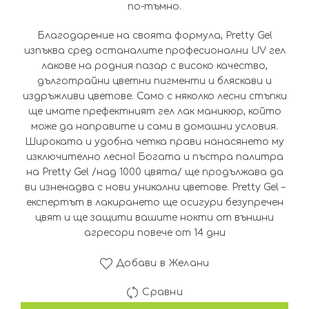
по-тъмно.
Благодарение на своята формула, Pretty Gel
изпъква сред останалите професионални UV гел
лаковe на родния пазар с високо качество,
дълготрайни цветни пигменти и бляскави и
издръжливи цветове. Само с няколко лесни стъпки
ще имате префектният гел лак маникюр, който
може да направите и сами в домашни условия.
Широката и удобна четка прави нанасянето му
изключително лесно! Богата и пъстра палитра
на Pretty Gel /над 1000 цвята/ ще продължава да
ви изненадва с нови уникални цветове. Pretty Gel –
експертът в лакирането ще осигури безупречен
цвят и ще защити вашите нокти от външни
агресори повече от 14 дни
Добави в Желани
Сравни