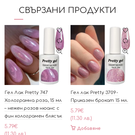
СВЪРЗАНИ ПРОДУКТИ
Гел Лак Pretty 747
Гел лак Pretty 3709-
Холограмна роза, 15 мл
Приказен брокат 15 мл.
– нежен розов нюанс с
5.79
€
фин холограмен блясък
(11.30 лв.)
5.79
€
Добавяне
(11.30 лв.)