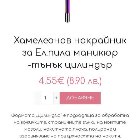
Хамелеонов накрайник
за Ел.пила маникюр
-тънък цилиндър
4.55
€
(8.90 лв.)
количество за Хамелеонов накрайник 
ДОБАВЯНЕ
Формата ,,цилиндър“ е подходяща за обработка
на кожичките, страничните гънки на ноктите,
мазоли, нокътната плоча, полиране и
изравняване на повърхността на нокътя.