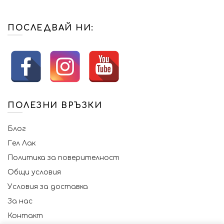
be
may
chosen
be
ПОСЛЕДВАЙ НИ:
on
chosen
the
on
product
the
page
product
page
ПОЛЕЗНИ ВРЪЗКИ
Блог
Гел Лак
Политика за поверителност
Общи условия
Условия за доставка
За нас
Контакт