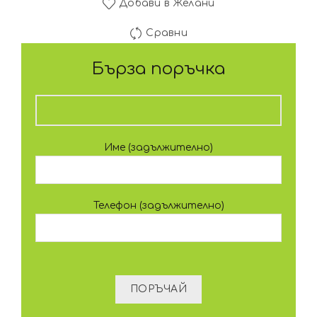
Добави в Желани
Сравни
Бърза поръчка
Име (задължително)
Телефон (задължително)