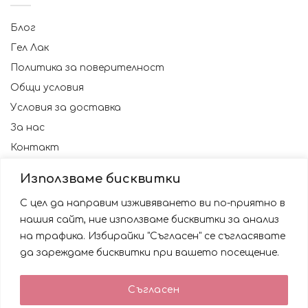
Блог
Гел Лак
Политика за поверителност
Общи условия
Условия за доставка
За нас
Контакт
Използваме бисквитки
С цел да направим изживяването ви по-приятно в
нашия сайт, ние използваме бисквитки за анализ
на трафика. Избирайки "Съгласен" се съгласявате
да зареждаме бисквитки при вашето посещение.
Използваме бисквитки за да подобрим вашата
Съгласен
работа със сайта. Като ползвате сайта Вие се
© 2023 NAILSBG. Всички права запазени
съгласявате с използването им.