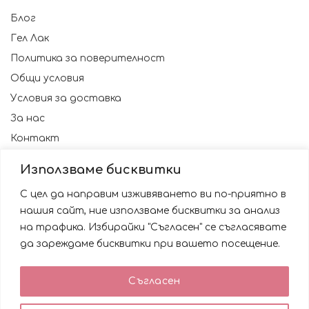
Блог
Гел Лак
Политика за поверителност
Общи условия
Условия за доставка
За нас
Контакт
Използваме бисквитки
С цел да направим изживяването ви по-приятно в
нашия сайт, ние използваме бисквитки за анализ
на трафика. Избирайки "Съгласен" се съгласявате
да зареждаме бисквитки при вашето посещение.
Използваме бисквитки за да подобрим вашата
Съгласен
работа със сайта. Като ползвате сайта Вие се
© 2023 NAILSBG. Всички права запазени
съгласявате с използването им.