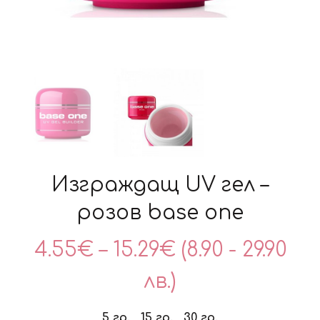
Изграждащ UV гел –
розов base one
Price
4.55
€
–
15.29
€
(8.90 - 29.90
range:
лв.)
4.55€
5 гр.
15 гр.
30 гр.