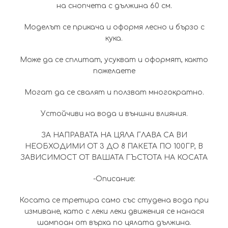
на снопчета с дължина 60 см.
Моделът се прикача и оформя лесно и бързо с
кука.
Може да се сплитат, усукват и оформят, както
пожелаете
Могат да се свалят и ползват многократно.
Устойчиви на вода и външни влияния.
ЗА НАПРАВАТА НА ЦЯЛА ГЛАВА СА ВИ
НЕОБХОДИМИ ОТ 3 ДО 8 ПАКЕТА ПО 100ГР, В
ЗАВИСИМОСТ ОТ ВАШАТА ГЪСТОТА НА КОСАТА
-Описаниe:
Косата се третира само със студена вода при
измиване, като с леки леки движения се нанася
шампоан от върха по цялата дължина.