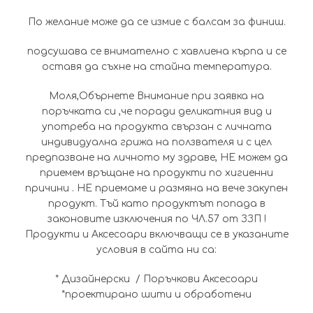
По желание може да се измие с балсам за финиш.
подсушава се внимателно с хавлиена кърпа и се
оставя да съхне на стайна температура.
Моля,Обърнете Внимание при заявка на
поръчката си ,че поради деликатния вид и
употреба на продукта свързан с личната
индивидуална грижа на ползвателя и с цел
предпазване на личното му здраве, НЕ можем да
приемем връщане на продукти по хигиенни
причини . НЕ приемаме и размяна на вече закупен
продукт. Тъй като продуктът попада в
законовите изключения по ЧЛ.57 от ЗЗП !
Продукти и Аксесоари включващи се в указаните
условия в сайта ни са:
* Дизайнерски / Поръчкови Аксесоари
*проектирано шити и обработени