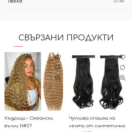
Тегло
0.1 кг
СВЪРЗАНИ ПРОДУКТИ
Къдрици – Океански
Чуплива опашка на
вълни N#27
лента от синтетична