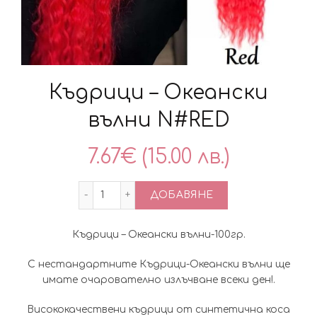
Къдрици – Океански
вълни N#RED
7.67
€
(15.00 лв.)
количество за Къдрици – Океански въл
ДОБАВЯНЕ
Къдрици – Океански вълни-100гр.
С нестандартните Къдрици-Океански вълни ще
имате очарователно излъчване всеки ден!.
Висококачествени къдрици от синтетична коса