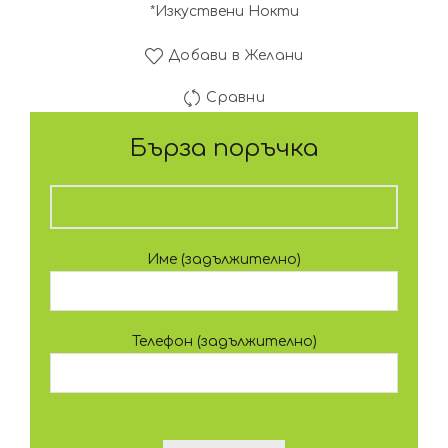
*Изкуствени Нокти
Добави в Желани
Сравни
Бърза поръчка
Име (задължително)
Телефон (задължително)