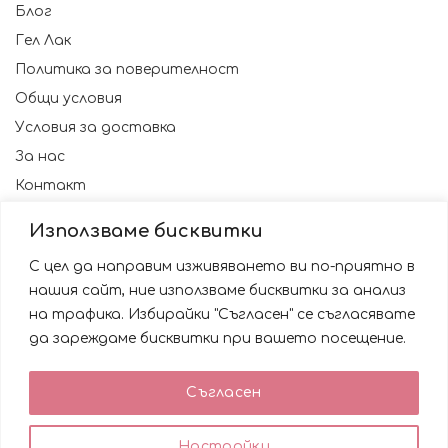
Блог
Гел Лак
Политика за поверителност
Общи условия
Условия за доставка
За нас
Контакт
Използваме бисквитки
С цел да направим изживяването ви по-приятно в
нашия сайт, ние използваме бисквитки за анализ
на трафика. Избирайки "Съгласен" се съгласявате
да зареждаме бисквитки при вашето посещение.
Използваме бисквитки за да подобрим вашата
Съгласен
работа със сайта. Като ползвате сайта Вие се
© 2023 NAILSBG. Всички права запазени
съгласявате с използването им.
0
0
Настройки