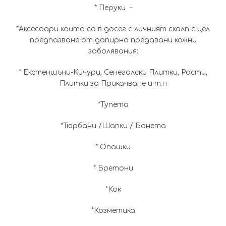
* Перуки –
*Аксесоари които са в досег с личният скалп с цел
предпазване от допирно предавани кожни
заболявания:
* Екстеншъни-Кичури, Сенегалски Плитки, Расти,
Плитки за Прикачване и т.н
*Тупета
*Тюрбани /Шапки / Бонета
* Опашки
* Бретони
*Кок
*Козметика