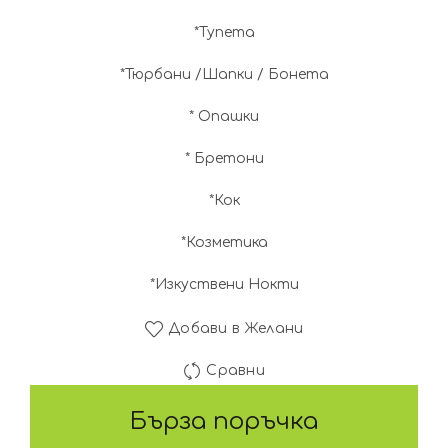
*Тупета
*Тюрбани /Шапки / Бонета
* Опашки
* Бретони
*Кок
*Козметика
*Изкуствени Нокти
Добави в Желани
Сравни
Бърза поръчка