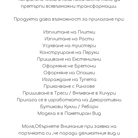
претърпи всевъзможни трансформации.
Продукта дава възможност за прилагане при:
Изплитане на Плитки
Изплитане на Расти
Усукване на туистери
Конструиране на Перуки
Пришиване на Екстеншъни
Оформяне не Бретони
Оформяне на Опашки
Изграждане на Тупета
Прикачване с Рингове
Пришиване в Треси / Вмъкване в Кичури
Прилага се в изработката на Декоративни
Бутикови Кукли / Реборн
Модела е в Пакетиран Вид
Моля,Обърнете Внимание при заявка на
поръчката си ,че поради деликатния вид и