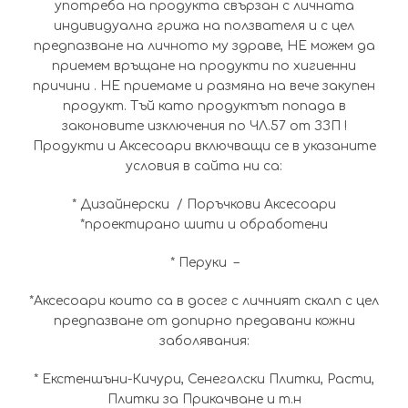
употреба на продукта свързан с личната
индивидуална грижа на ползвателя и с цел
предпазване на личното му здраве, НЕ можем да
приемем връщане на продукти по хигиенни
причини . НЕ приемаме и размяна на вече закупен
продукт. Тъй като продуктът попада в
законовите изключения по ЧЛ.57 от ЗЗП !
Продукти и Аксесоари включващи се в указаните
условия в сайта ни са:
* Дизайнерски / Поръчкови Аксесоари
*проектирано шити и обработени
* Перуки –
*Аксесоари които са в досег с личният скалп с цел
предпазване от допирно предавани кожни
заболявания:
* Екстеншъни-Кичури, Сенегалски Плитки, Расти,
Плитки за Прикачване и т.н