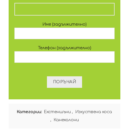
Име (задължително)
Телефон (задължително)
Категории:
Екстеншъни
,
Изкуствена коса
,
Канекалони