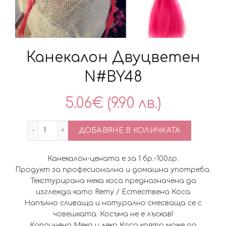
Канекалон Двуцветен
N#BY48
5.06
€
(9.90 лв.)
количество за Канекалон Двуцветен N#BY48
ДОБАВЯНЕ В КОЛИЧКАТА
Канекалон-цената е за 1 бр.-100гр.
Продукт за професионална и домашна употреба.
Текстурирана мека коса предназначена да
изглежда като Remy / Естествена Коса
Напълно сливаща и натурално смесваща се с
човешката. Косъма не е лъскав!
Копринено Мека и лека Коса която може да