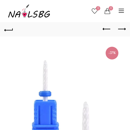
0
0
-37%