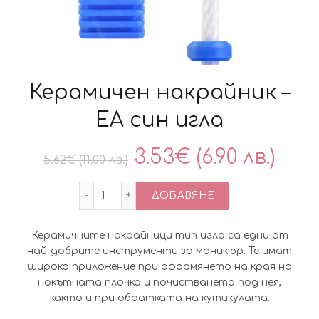
Керамичен накрайник –
EA син игла
Original
Тек
3.53
€
(6.90 лв.)
5.62
€
(11.00 лв.)
price
цен
количество за Керамичен накрайник - 
ДОБАВЯНЕ
was:
е:
Керамичните накрайници тип игла са едни от
5.62€
3.5
най-добрите инструменти за маникюр. Те имат
широко приложение при оформянето на края на
(11.00
(6.90
нокътната плочка и почистването под нея,
както и при обратката на кутикулата.
лв.).
лв.).