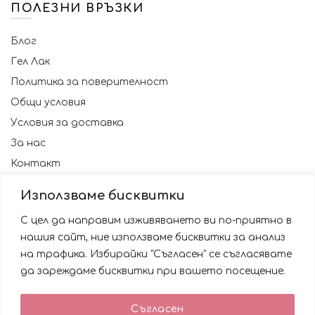
ПОЛЕЗНИ ВРЪЗКИ
Блог
Гел Лак
Политика за поверителност
Общи условия
Условия за доставка
За нас
Контакт
Използваме бисквитки
С цел да направим изживяването ви по-приятно в
нашия сайт, ние използваме бисквитки за анализ
на трафика. Избирайки "Съгласен" се съгласявате
да зареждаме бисквитки при вашето посещение.
Използваме бисквитки за да подобрим вашата
Съгласен
работа със сайта. Като ползвате сайта Вие се
© 2023 NAILSBG. Всички права запазени