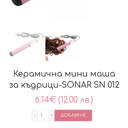
Керамична мини маша
за къдрици-SONAR SN 012
6.14
€
(12.00 лв.)
количество за Керамична мини маша з
ДОБАВЯНЕ