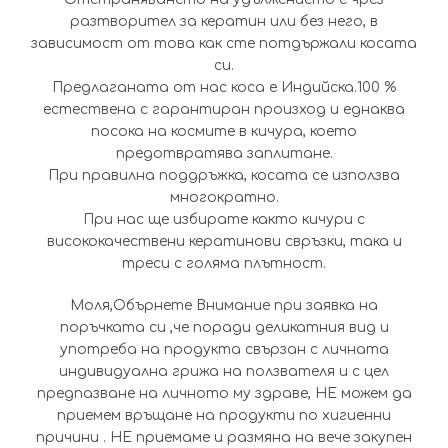
разтворител за кератин или без него, в
зависимост от това как сте потдържали косата
си.
Предлаганата от нас коса е Индийска.100 %
естествена с гарантиран произход и еднаква
посока на космите в кичура, което
предотвратява заплитане.
При правилна поддръжка, косата се използва
многократно.
При нас ще избирате както кичури с
висококачествени кератинови свръзки, така и
треси с голяма плътност.
Моля,Обърнете Внимание при заявка на
поръчката си ,че поради деликатния вид и
употреба на продукта свързан с личната
индивидуална грижа на ползвателя и с цел
предпазване на личното му здраве, НЕ можем да
приемем връщане на продукти по хигиенни
причини . НЕ приемаме и размяна на вече закупен