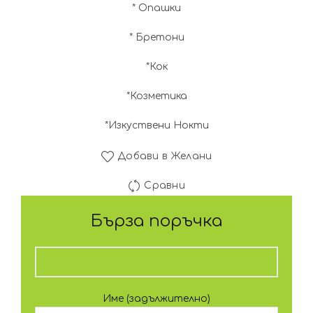
* Опашки
* Бретони
*Кок
*Козметика
*Изкуствени Нокти
Добави в Желани
Сравни
Бърза поръчка
Име (задължително)