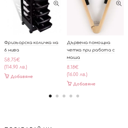
Фризьорска количка на
Дървена помощна
6 нива
четка при работа с
маша
58.75
€
(114.90 лв.)
8.18
€
(16.00 лв.)
Добавяне
Добавяне