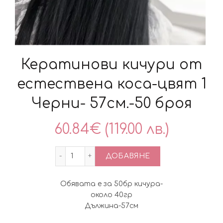
Кератинови кичури от
естествена коса-цвят 1
Черни- 57см.-50 броя
60.84
€
(119.00 лв.)
количество за Кератинови кичури от е
ДОБАВЯНЕ
Обявата е за 50бр кичура-
около 40гр
Дължина-57см