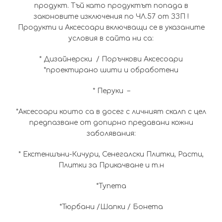
продукт. Тъй като продуктът попада в
законовите изключения по ЧЛ.57 от ЗЗП !
Продукти и Аксесоари включващи се в указаните
условия в сайта ни са:
* Дизайнерски / Поръчкови Аксесоари
*проектирано шити и обработени
* Перуки –
*Аксесоари които са в досег с личният скалп с цел
предпазване от допирно предавани кожни
заболявания:
* Екстеншъни-Кичури, Сенегалски Плитки, Расти,
Плитки за Прикачване и т.н
*Тупета
*Тюрбани /Шапки / Бонета