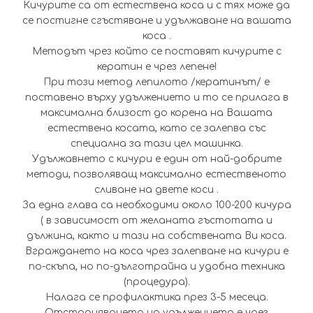
Кичурите са от естествена коса и с тях може да
се постигне сгъстяване и удължаване на вашата
коса .
Методът чрез който се поставят кичурите с
кератин е чрез лепене!
При този метод лепилото /кератинът/ е
поставено върху удължението и то се прилага в
максимална близост до корена на Вашата
естествена косата, като се залепва със
специална за тази цел машинка.
Удължавнето с кичури е един от най-добрите
методи, позволяващ максимално естественото
сливане на двете коси .
За една глава са необходими около 100-200 кичура
( в зависимост от желаната гъстотата и
дължина, както и тази на собствената Ви коса.
Вграждането на коса чрез залепване на кичури е
по-скъпа, но по-дълготрайна и удобна техника
(процедура).
Налага се профилактика през 3-5 месеца.
Отстраняването на удължението е чрез