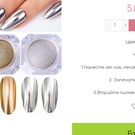
5.
количес
Цве
1.Нанесте гел лак, гелов
2. Запечате
3.Втрийте пигмен
Б