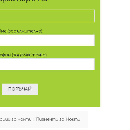
Име (задължително)
лефон (задължително)
ации за нокти
,
Пигменти за Нокти