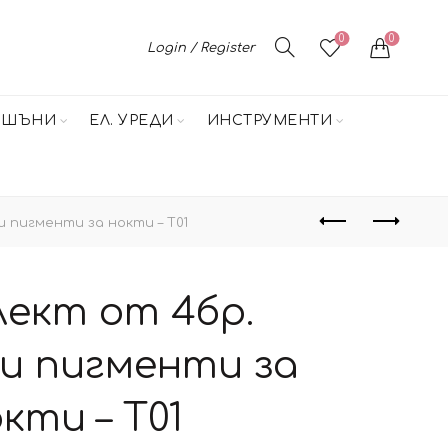
0
0
Login / Register
НШЪНИ
ЕЛ. УРЕДИ
ИНСТРУМЕНТИ
 пигменти за нокти – T01
ект от 4бр.
и пигменти за
кти – T01