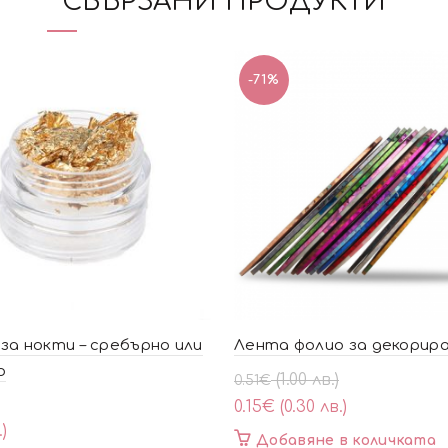
СВЪРЗАНИ ПРОДУКТИ
-71%
за нокти – сребърно или
Лента фолио за декорир
о
Original
Текущата
(1.00 лв.)
0.51
€
price
цена
0.15
€
(0.30 лв.)
was:
е:
.)
Добавяне в количката