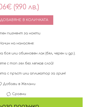
06
€
(9.90 лв.)
тво за Комплект от 4бр. метални пигменти за нокти – T01
ДОБАВЯНЕ В КОЛИЧКАТА
тен пигмент за нокти
Начин на нанасяне:
а боя или обикновен лак (бял, черен и др.).
те с топ гел без лепкав слой!
та с пръст или апликатор за грим!
Добави в Желани
Сравни
ърза поръчка