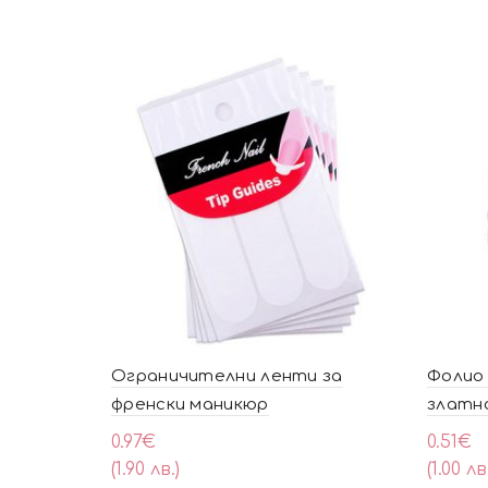
Ограничителни ленти за
Фолио 
френски маникюр
златн
0.97
€
0.51
€
(1.90 лв.)
(1.00 лв