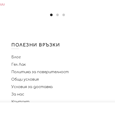
0.51€
0.15€
This
ии
(1.00
(0.30
product
лв.).
лв.).
has
multiple
variants.
The
options
may
ПОЛЕЗНИ ВРЪЗКИ
be
chosen
Блог
on
Гел Лак
the
product
Политика за поверителност
page
Общи условия
Условия за доставка
За нас
Контакт