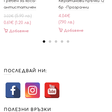
Гребен за коса-
Кератинови пръчки 12
антистатичен
бр -Прозрачни
Original
Текущата
(5.90 лв.)
4.04
€
3.02
€
price
цена
(7.90 лв.)
0.61
€
(1.20 лв.)
was:
е:
Добавяне
Добавяне
3.02€
0.61€
(5.90
(1.20
лв.).
лв.).
ПОСЛЕДВАЙ НИ:
ПОЛЕЗНИ ВРЪЗКИ