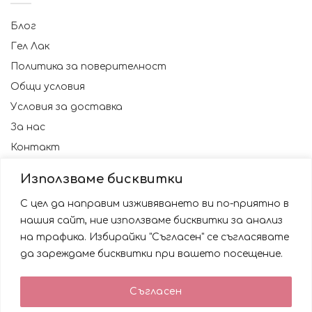
Блог
Гел Лак
Политика за поверителност
Общи условия
Условия за доставка
За нас
Контакт
Използваме бисквитки
С цел да направим изживяването ви по-приятно в
нашия сайт, ние използваме бисквитки за анализ
на трафика. Избирайки "Съгласен" се съгласявате
да зареждаме бисквитки при вашето посещение.
Използваме бисквитки за да подобрим вашата
Съгласен
работа със сайта. Като ползвате сайта Вие се
© 2023 NAILSBG. Всички права запазени
съгласявате с използването им.