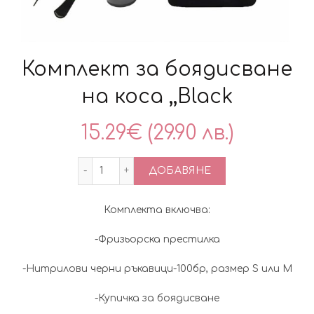
Комплект за боядисване
на коса ,,Black
15.29
€
(29.90 лв.)
количество за Комплект за боядисване 
ДОБАВЯНЕ
Комплекта включва:
-Фризьорска престилка
-Нитрилови черни ръкавици-100бр, размер S или М
-Купичка за боядисване