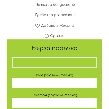
-Четка за боядисване
-Гребен за разресване
Добави в Желани
Сравни
Бърза поръчка
Име (задължително)
Телефон (задължително)