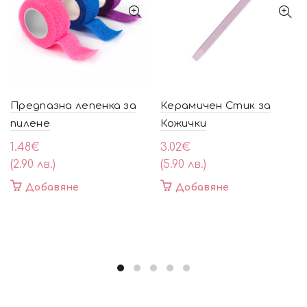
Предпазна лепенка за
Керамичен Стик за
пилене
Кожички
1.48
€
3.02
€
(2.90 лв.)
(5.90 лв.)
Добавяне
Добавяне