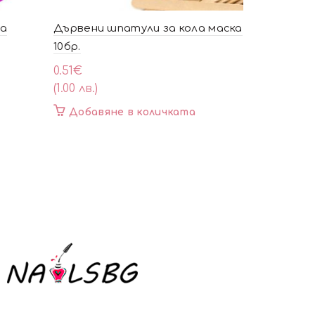
на
Дървени шпатули за кола маска
Фризьорс
10бр.
червени 
0.51
€
6.08
€
(1.00 лв.)
(11.90 лв.)
Добавяне в количката
Добавя