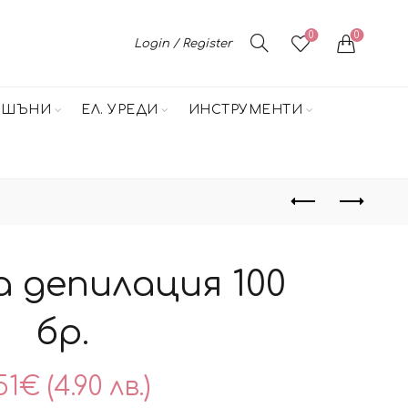
0
0
Login / Register
НШЪНИ
ЕЛ. УРЕДИ
ИНСТРУМЕНТИ
а депилация 100
бр.
51
€
(4.90 лв.)