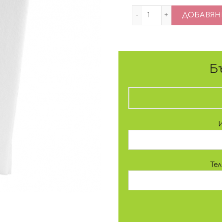
количество за Лен
ДОБАВЯНЕ
Б
Те