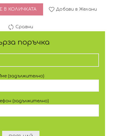
ти за депилация 100 бр.
 В КОЛИЧКАТА
Добави в Желани
Сравни
ърза поръчка
Име (задължително)
лефон (задължително)