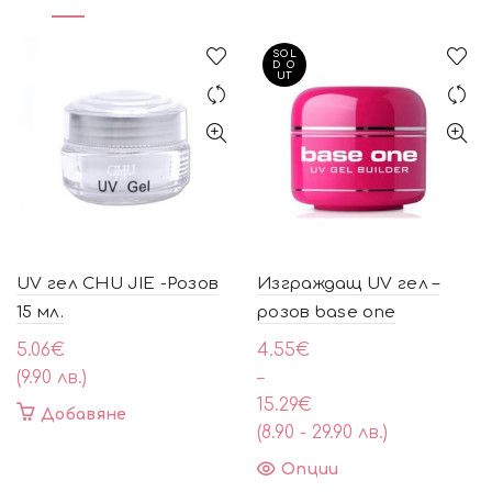
SOL
D O
UT
UV гел CHU JIE -Розов
Изграждащ UV гел –
15 мл.
розов base one
Price
5.06
€
4.55
€
range:
(9.90 лв.)
–
4.55€
15.29
€
Добавяне
through
(8.90 - 29.90 лв.)
15.29€
This
Опции