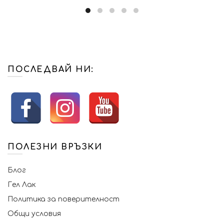
product
has
multiple
variants.
The
options
may
ПОСЛЕДВАЙ НИ:
be
chosen
on
the
product
page
ПОЛЕЗНИ ВРЪЗКИ
Блог
Гел Лак
Политика за поверителност
Общи условия