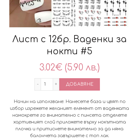
Лист с 12бр. Ваденки за
нокти #5
3.02
€
(5.90 лв.)
количество за Лист с 12бр. Ваденки за
ДОБАВЯНЕ
Начин на използване: Нанесете база и цвят по
избор изрежете желаният елемент от ваденката
намокрете го внимателно с пинсета отделете
хартиеният слой приложете върху нокътната
плочка и притиснете внимателно за да няма
балончета завършете с топ лак.