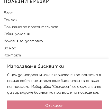
ПОЛЕЗНИ ВРЪЗКИ
Блог
Гел Лак
Политика за поверителност
Общи условия
Условия за доставка
За нас
Контакт
Използваме бисквитки
С цел да направим изживяването ви по-приятно в
нашия сайт, ние използваме бисквитки за анализ
на трафика. Избирайки "Съгласен" се съгласявате
да зареждаме бисквитки при вашето посещение.
Използваме бисквитки за да подобрим вашата
Съгласен
работа със сайта. Като ползвате сайта Вие се
© 2023 NAILSBG. Всички права запазени